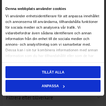
Denna webbplats använder cookies
Vi använder enhetsidentifierare för att anpassa innehållet
och annonserna till användarna, tillhandahålla funktioner
för sociala medier och analysera vår trafik. Vi
vidarebefordrar även sådana identifierare och annan
information från din enhet till de sociala medier och
annons- och analysföretag som vi samarbetar med.
Twin Air Luftfilterlock Kawasaki
265,00 kr
Dessa kan i sin tur kombinera informationen med annan
KXF250/450 2006/2015
information som du har tillhandahållit eller som de har
samlat in när du har använt deras tjänster.
Filtrera efter pris
TILLÅT ALLA
Attribut
ANPASSA
Filtrera efter tillverkare