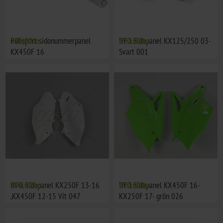
Polisport sidonummerpanel
575,00 kr
UFO Sidopanel KX125/250 03-
620,00 kr
KX450F 16
Svart 001
UFO Sidopanel KX250F 13-16
395,00 kr
UFO Sidopanel KX450F 16-
620,00 kr
,KX450F 12-15 Vit 047
KX250F 17- grön 026