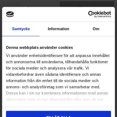
Samtycke
Information
Om
Denna webbplats använder cookies
UFO Sidopanel KX85 14- Svart
480,00 kr
UFO Sidopaneler KX250F 21-
620,00 kr
Vi använder enhetsidentifierare för att anpassa innehållet
001
,KX450F 19- Grön 026
och annonserna till användarna, tillhandahålla funktioner
för sociala medier och analysera vår trafik. Vi
vidarebefordrar även sådana identifierare och annan
information från din enhet till de sociala medier och
annons- och analysföretag som vi samarbetar med.
Dessa kan i sin tur kombinera informationen med annan
information som du har tillhandahållit eller som de har
samlat in när du har använt deras tjänster.