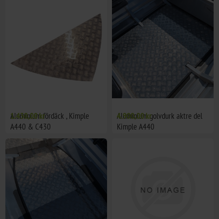
Aluminium fördäck , Kimple
1.430,00 kr
Aluminium golvdurk aktre del
4.900,00 kr
A440 & C430
Kimple A440