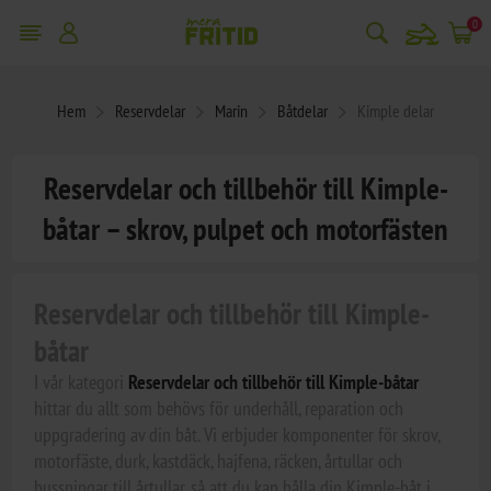
snowmobile
0
Hem
Reservdelar
Marin
Båtdelar
Kimple delar
Reservdelar och tillbehör till Kimple-
båtar – skrov, pulpet och motorfästen
Reservdelar och tillbehör till Kimple-
båtar
I vår kategori
Reservdelar och tillbehör till Kimple-båtar
hittar du allt som behövs för underhåll, reparation och
uppgradering av din båt. Vi erbjuder komponenter för skrov,
motorfäste, durk, kastdäck, hajfena, räcken, årtullar och
bussningar till årtullar, så att du kan hålla din Kimple-båt i