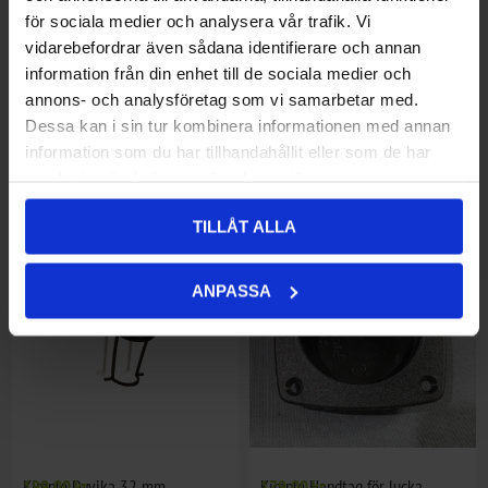
för sociala medier och analysera vår trafik. Vi
vidarebefordrar även sådana identifierare och annan
information från din enhet till de sociala medier och
annons- och analysföretag som vi samarbetar med.
Dessa kan i sin tur kombinera informationen med annan
information som du har tillhandahållit eller som de har
Kimple 498 spöhållare,
95,00 kr
Kimple dyvika 19 mm
159,00 kr
samlat in när du har använt deras tjänster.
gummistroppar (rod straps)
TILLÅT ALLA
ANPASSA
Kimple Dyvika 32 mm
199,00 kr
Kimple Handtag för lucka
179,00 kr