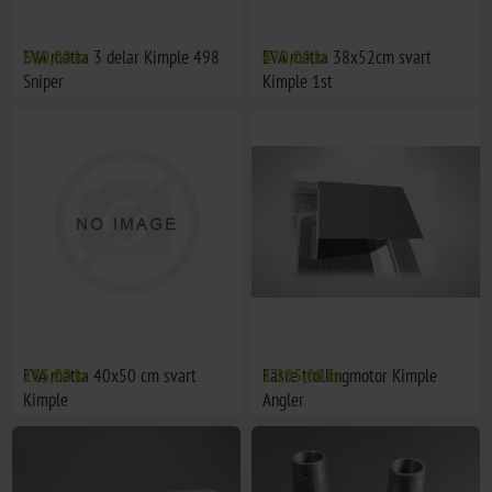
EVA matta 3 delar Kimple 498
660,00 kr
EVA matta 38x52cm svart
470,00 kr
Sniper
Kimple 1st
EVA matta 40x50 cm svart
185,00 kr
Fäste trollingmotor Kimple
1.295,00 kr
Kimple
Angler