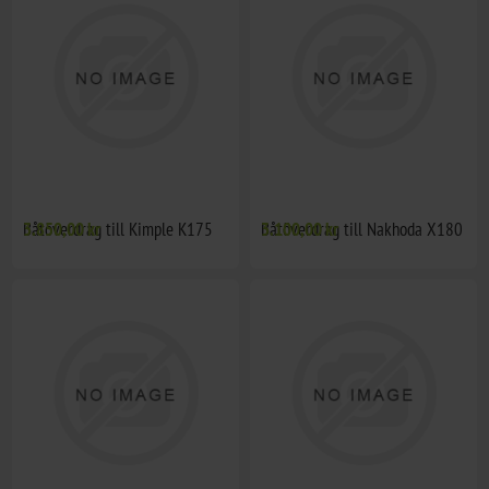
Båtöverdrag till Kimple K175
3.850,00 kr
Båtöverdrag till Nakhoda X180
3.100,00 kr