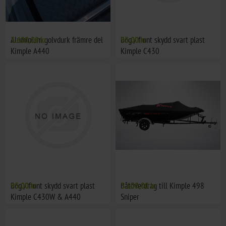
Aluminium golvdurk främre del
3.600,00 kr
Bog / front skydd svart plast
95,00 kr
Kimple A440
Kimple C430
Bog / front skydd svart plast
95,00 kr
Båtöverdrag till Kimple 498
3.600,00 kr
Kimple C430W & A440
Sniper