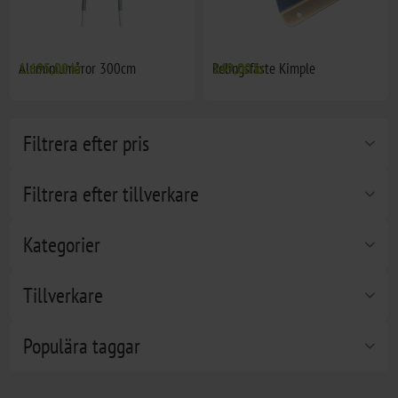
Aluminiumåror 300cm
1.695,00 kr
Relingsfäste Kimple
149,00 kr
Filtrera efter pris
Filtrera efter tillverkare
Kategorier
Tillverkare
Populära taggar