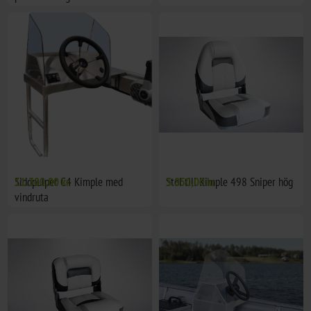
Sidopulpet C4 Kimple med
11.300,00 kr
Stol till Kimple 498 Sniper hög
3.850,00 kr
vindruta