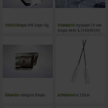
Stol till Kimple 498 Sniper låg
3.700,00 kr
Vindruta till styrpulpet C4 sido
1.560,00 kr
Kimple A440 & C430(9014V)
Ändavslut relingslist Kimple
375,00 kr
Aluminiumåror 210cm
1.395,00 kr