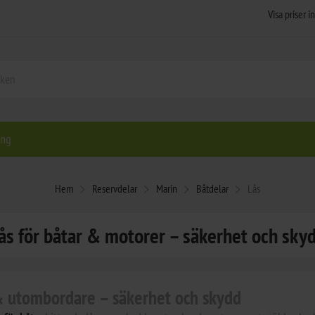
ing
Hem
Reservdelar
Marin
Båtdelar
Lås
ås för båtar & motorer – säkerhet och sky
 & utombordare – säkerhet och skydd