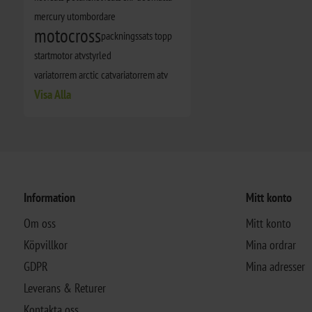
mercury utombordare
motocross
packningssats topp
startmotor atv
styrled
variatorrem arctic cat
variatorrem atv
Visa Alla
Information
Mitt konto
Om oss
Mitt konto
Köpvillkor
Mina ordrar
GDPR
Mina adresser
Leverans & Returer
Kontakta oss