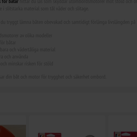
 för båtar
hittar du lås som skyddar utombordsmotorer mot stöld och ob
 i slitstarka material som tål väder och slitage.
 du tryggt lämna båten obevakad och samtidigt förlänga livslängden p
dsmotorer av olika modeller
för båtar
lbara och vädertåliga material
lera och använda
och minskar risken för stöld
sar din båt och motor för trygghet och säkerhet ombord.