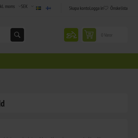
Skapa konto
Logga in
Önskelista
snowmobile
0 Varor
dd