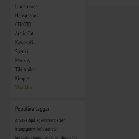
Lindstrands
Halvarssons
CFMOTO
Arctic Cat
Kawasaki
Suzuki
Mercury
Tiki trailer
Kimple
Visa Alla
Populära taggar
drivaxel
hjullagersats
impeller
insugsgummi
kolvsats atv
kolvsats polaris
kolvsats ski-doo
matta