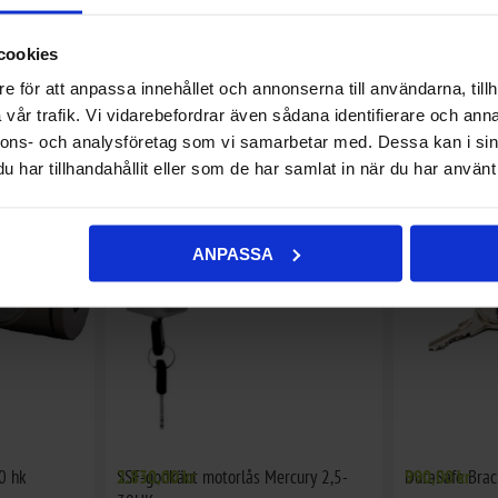
cookies
e för att anpassa innehållet och annonserna till användarna, tillh
ine
Abus Båtlås 388 Nemo Evo Marine
1.995,00 kr
ABUS Låsspra
125,00 kr
vår trafik. Vi vidarebefordrar även sådana identifierare och anna
nnons- och analysföretag som vi samarbetar med. Dessa kan i sin
har tillhandahållit eller som de har samlat in när du har använt 
ANPASSA
0 hk
SSF-godkänt motorlås Mercury 2,5-
2.830,00 kr
DuraSafe Bra
990,00 kr