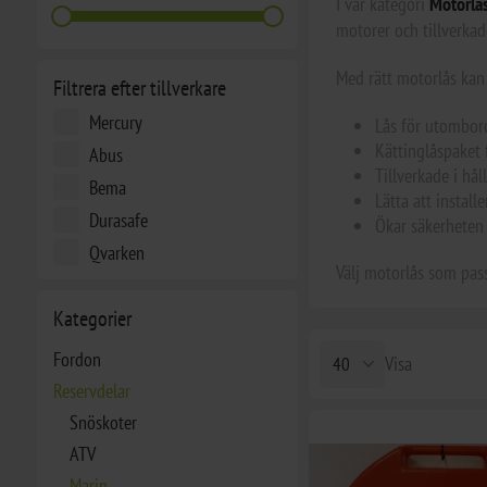
I vår kategori
Motorlås
motorer och tillverkade
Med rätt motorlås kan
Filtrera efter tillverkare
Mercury
Lås för utombor
Kättinglåspaket 
Abus
Tillverkade i hål
Bema
Lätta att instal
Durasafe
Ökar säkerheten 
Qvarken
Välj motorlås som pas
Kategorier
Fordon
Visa
Reservdelar
Snöskoter
ATV
Marin