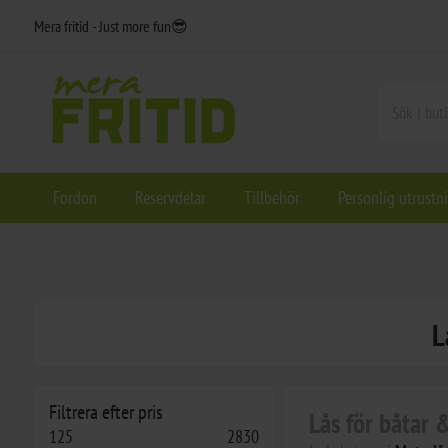
Mera fritid - Just more fun😎
Fordon
Reservdelar
Tillbehör
Personlig utrustn
L
Filtrera efter pris
Lås för båtar
125
2830