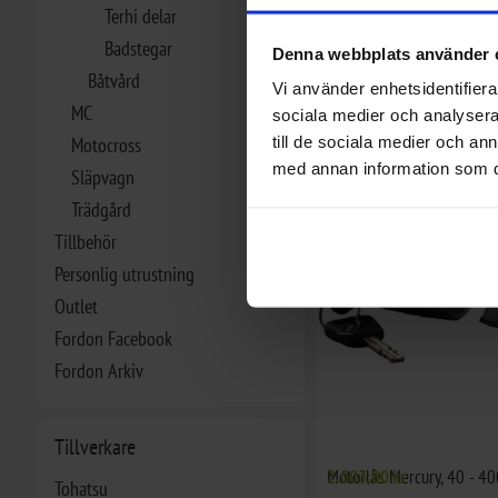
Terhi delar
Badstegar
Denna webbplats använder 
Båtvård
Vi använder enhetsidentifierar
Abus Båtlås 808 Reef Mar
1.695,00 kr
MC
sociala medier och analysera 
till de sociala medier och a
Motocross
med annan information som du 
Släpvagn
Trädgård
Tillbehör
Personlig utrustning
Outlet
Fordon Facebook
Fordon Arkiv
Tillverkare
Motorlås Mercury, 40 - 40
2.003,00 kr
Tohatsu