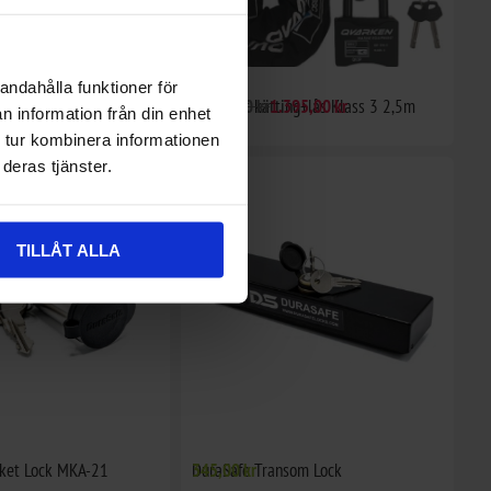
andahålla funktioner för
y 50 ml
Låspaket kätting+lås Klass 3 2,5m
1.572,00 kr
1.395,00 kr
n information från din enhet
 tur kombinera informationen
deras tjänster.
TILLÅT ALLA
cket Lock MKA-21
DuraSafe Transom Lock
345,00 kr