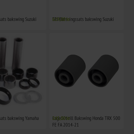
sats bakswing Suzuki
EPI Bussningssats bakswing Suzuki
619,00 kr
ssats bakswing Yamaha
Lagerkit till Bakswing Honda TRX 500
245,00 kr
FE FA 2014-21