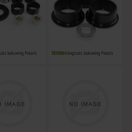
sats bakswing Polaris
EPI Bussningssats bakswing Polaris
619,00 kr