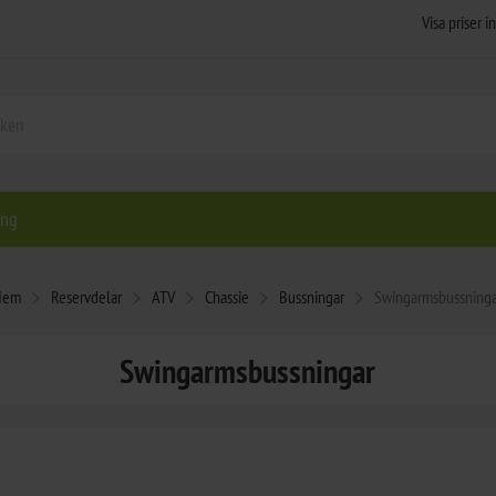
ing
Hem
Reservdelar
ATV
Chassie
Bussningar
Swingarmsbussning
Swingarmsbussningar