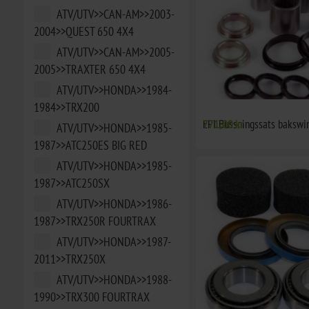
ATV/UTV>>CAN-AM>>2003-
2004>>QUEST 650 4X4
ATV/UTV>>CAN-AM>>2005-
2005>>TRAXTER 650 4X4
ATV/UTV>>HONDA>>1984-
1984>>TRX200
EPI Bussningssats bakswi
771,00 kr
ATV/UTV>>HONDA>>1985-
1987>>ATC250ES BIG RED
ATV/UTV>>HONDA>>1985-
1987>>ATC250SX
ATV/UTV>>HONDA>>1986-
1987>>TRX250R FOURTRAX
ATV/UTV>>HONDA>>1987-
2011>>TRX250X
ATV/UTV>>HONDA>>1988-
1990>>TRX300 FOURTRAX