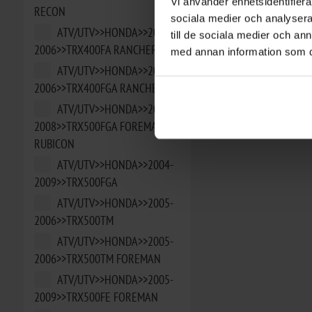
Vi använder enhetsidentifierar
RECON
sociala medier och analysera 
ATV/UTV>>HONDA>>2004-
till de sociala medier och a
2006>>TRX400FA RANCHER
med annan information som du 
ATV/UTV>>HONDA>>2004-
2006>>TRX400FGA RANCHER
ATV/UTV>>HONDA>>2004-
2008>>TRX500FGA FOREMAN
RUBICON
ATV/UTV>>HONDA>>2004-
2009>>TRX500FGA
ATV/UTV>>HONDA>>2005-
2006>>TRX500TM
ATV/UTV>>HONDA>>2005-
2006>>TRX500TM FOREMAN
ATV/UTV>>HONDA>>2005-
2009>>TRX500FE FOREMAN