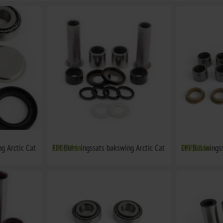
g Arctic Cat
EPI Bussningssats bakswing Arctic Cat
105,00 kr
EPI Bussnings
957,00 kr