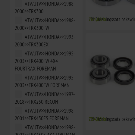
ATV/UTV>>HONDA>>1988-
2000>>TRX300
EPI Bussningssats bakswin
764,00 kr
ATV/UTV>>HONDA>>1988-
2000>>TRX300FW
ATV/UTV>>HONDA>>1993-
2000>>TRX300EX
ATV/UTV>>HONDA>>1995-
2003>>TRX400FW 4X4
FOURTRAX FOREMAN
ATV/UTV>>HONDA>>1995-
2003>>TRX400FW FOREMAN
ATV/UTV>>HONDA>>1997-
2018>>TRX250 RECON
ATV/UTV>>HONDA>>1998-
2001>>TRX450ES FOREMAN
EPI Bussningssats bakswi
734,00 kr
ATV/UTV>>HONDA>>1998-
2001>>TRX450S 4X4 FOREMAN