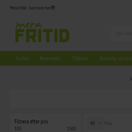
Mera fritid - Just more fun😎
Fordon
Reservdelar
Tillbehör
Personlig utrustn
Filtrera efter pris
Visa
105
1505