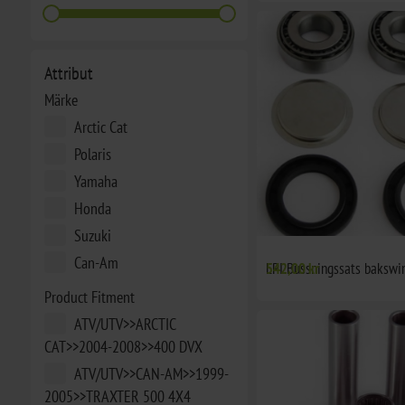
Attribut
Märke
Arctic Cat
Polaris
Yamaha
Honda
Suzuki
Can-Am
EPI Bussningssats bakswin
542,00 kr
Product Fitment
ATV/UTV>>ARCTIC
CAT>>2004-2008>>400 DVX
ATV/UTV>>CAN-AM>>1999-
2005>>TRAXTER 500 4X4