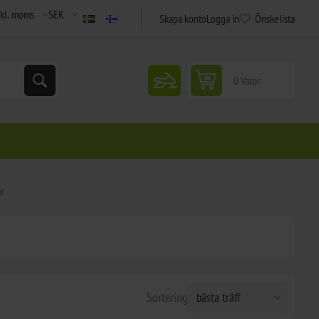
Skapa konto
Logga in
Önskelista
snowmobile
0 Varor
ar
Sortering