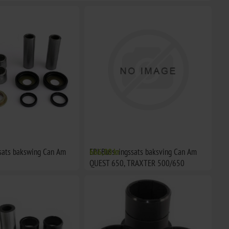
sats bakswing Can Am
EPI Bussningssats baksving Can Am
666,00 kr
QUEST 650, TRAXTER 500/650