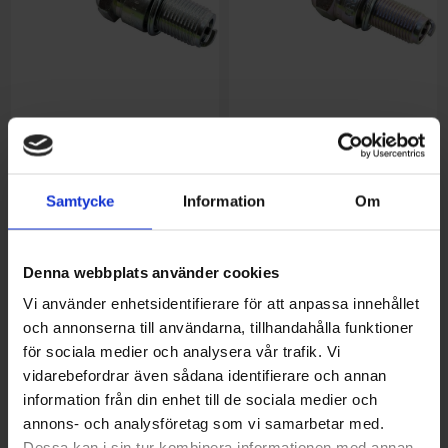
BR9ES Tändstift
61,00 kr
CR6E Tändstift
137,00 kr
Samtycke
Information
Om
Denna webbplats använder cookies
Vi använder enhetsidentifierare för att anpassa innehållet
och annonserna till användarna, tillhandahålla funktioner
för sociala medier och analysera vår trafik. Vi
vidarebefordrar även sådana identifierare och annan
information från din enhet till de sociala medier och
CR7E Tändstift
134,00 kr
CR9EKB Tändstift
202,00 kr
annons- och analysföretag som vi samarbetar med.
Dessa kan i sin tur kombinera informationen med annan