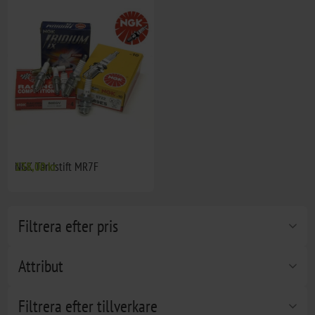
NGK Tändstift MR7F
138,00 kr
Filtrera efter pris
Attribut
Filtrera efter tillverkare