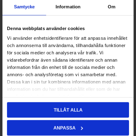
731,00 kr
Samtycke
Information
Om
LÄGG I VARUKORG
Denna webbplats använder cookies
3
5BW1-401106
BOLT, TOWING
Vi använder enhetsidentifierare för att anpassa innehållet
140,00 kr
och annonserna till användarna, tillhandahålla funktioner
för sociala medier och analysera vår trafik. Vi
LÄGG I VARUKORG
vidarebefordrar även sådana identifierare och annan
information från din enhet till de sociala medier och
annons- och analysföretag som vi samarbetar med.
4
30218-163860
NUT M16x1.5
Dessa kan i sin tur kombinera informationen med annan
68,00 kr
information som du har tillhandahållit eller som de har
samlat in när du har använt deras tjänster.
LÄGG I VARUKORG
TILLÅT ALLA
Filtrera efter pris
ANPASSA