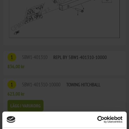
1
5BW1-401310
REPL BY 5BW1-401310-10000
836,00 kr
1
5BW1-401310-10000
TOWING HITCHBALL
623,00 kr
LÄGG I VARUKORG
2
5BW1-401200-20000
Fäste dragkula CF Moto