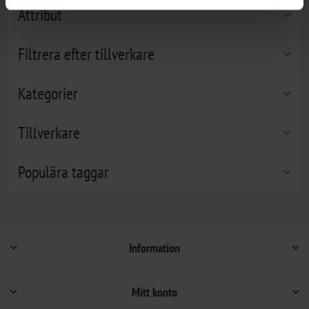
Attribut
Filtrera efter tillverkare
Kategorier
Tillverkare
Populära taggar
Information
Mitt konto