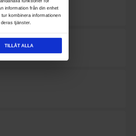
andahålla funktioner för
n information från din enhet
 tur kombinera informationen
deras tjänster.
TILLÅT ALLA