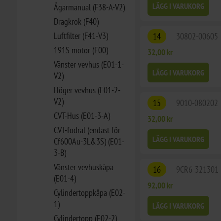
LÄGG I VARUKORG
Ägarmanual (F38-A-V2)
Dragkrok (F40)
Luftfilter (F41-V3)
14
30802-00605
191S motor (E00)
32,00 kr
Vänster vevhus (E01-1-
LÄGG I VARUKORG
V2)
Höger vevhus (E01-2-
V2)
15
9010-080202
CVT-Hus (E01-3-A)
32,00 kr
CVT-fodral (endast för
LÄGG I VARUKORG
Cf600Au-3L&3S) (E01-
3-B)
Vänster vevhuskåpa
16
9CR6-321301
(E01-4)
92,00 kr
Cylindertoppkåpa (E02-
1)
LÄGG I VARUKORG
Cylindertopp (E02-2)