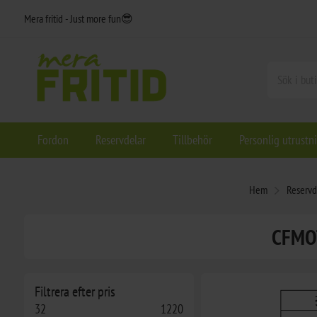
Mera fritid - Just more fun😎
Fordon
Reservdelar
Tillbehör
Personlig utrustn
Hem
Reservd
CFMOT
Filtrera efter pris
32
1220