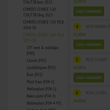
32,00 kr
T3A/T3B kort 2023-
CFMOTO CFORCE 520
LÄGG I VARUKORG
T3A/T3B lång 2023-
CFMOTO CFORCE 550 TR.B
4
8030-040800-
2014-18
32,00 kr
CFMOTO CFORCE 600 TR.B
2019-20
LÄGG I VARUKORG
CVT vent & sidokåpa
(F00)
5
9010-320009
Låssats (F01)
Ljuddämpare (F02)
44,00 kr
Ram (F03)
LÄGG I VARUKORG
Plast fram (F04-1)
Mellanplast (F04-2)
6
9CR6-321001
Bakre plast (F04-3)
44,00 kr
Bottenplast (F04-4-V3)