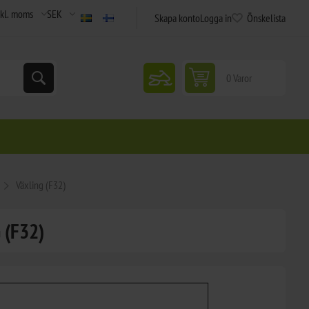
Skapa konto
Logga in
Önskelista
snowmobile
0 Varor
Växling (F32)
 (F32)