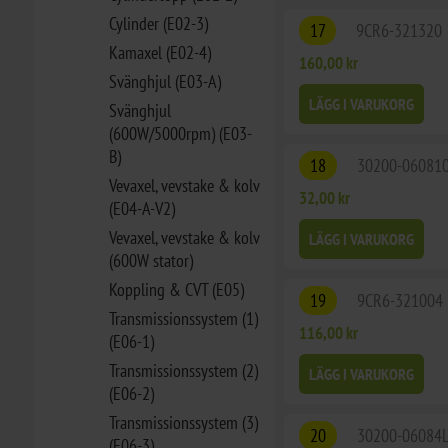
Cylinder (E02-3)
17
9CR6-321320
Kamaxel (E02-4)
160,00 kr
Svänghjul (E03-A)
LÄGG I VARUKORG
Svänghjul
(600W/5000rpm) (E03-
B)
18
30200-06081
Vevaxel, vevstake & kolv
32,00 kr
(E04-A-V2)
Vevaxel, vevstake & kolv
LÄGG I VARUKORG
(600W stator)
Koppling & CVT (E05)
19
9CR6-321004
Transmissionssystem (1)
116,00 kr
(E06-1)
Transmissionssystem (2)
LÄGG I VARUKORG
(E06-2)
Transmissionssystem (3)
20
30200-06084
(E06-3)