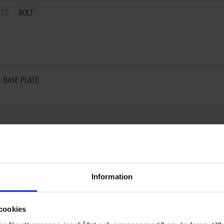
810
BOLT
BASE PLATE
BUSHING, ARM
Information
cookies
GEARSHIFT ARM ASSY