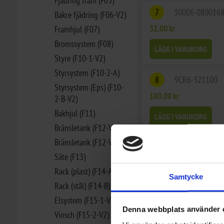
Fjädring fram (F05)
7
30006-080016
Bakre fjädring (F06-V2)
32,00 kr
Framhjul (F07)
Bromssystem (F08)
LÄGG I VARUKORG
Styre (F10-1-V2)
Styrsystem (F10-2-A)
8
9CR6-321100
Styrsystem (Eps) (F10-
180,00 kr
2-B-V2)
Bakhjul (F11)
LÄGG I VARUKORG
Bränsletank (F12-V4)
Bränsletank (F12-V5)
9
9CR6-321003
Säte (F13)
32,00 kr
Rack (plast) (F14-A)
Samtycke
LÄGG I VARUKORG
Rack (stål) (F14-B)
Elsystem (F15-1-V3)
Denna webbplats använder 
Vinsch (F15-2-V2)
10
9CR6-321200