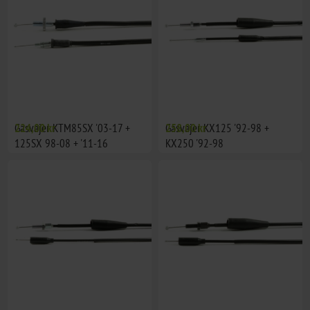
Gasvajer KTM85SX '03-17 +
224,00 kr
Gasvajer KX125 '92-98 +
258,00 kr
125SX 98-08 + '11-16
KX250 '92-98