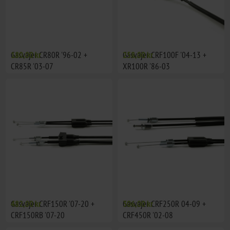
Gasvajer CR80R '96-02 +
180,00 kr
Gasvajer CRF100F '04-13 +
258,00 kr
CR85R '03-07
XR100R '86-03
Gasvajer CRF150R '07-20 +
482,00 kr
Gasvajer CRF250R 04-09 +
306,00 kr
CRF150RB '07-20
CRF450R '02-08