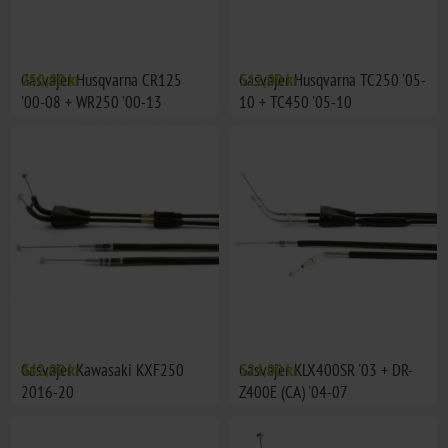
Gasvajer Husqvarna CR125
250,00 kr
Gasvajer Husqvarna TC250 '05-
512,00 kr
'00-08 + WR250 '00-13
10 + TC450 '05-10
Gasvajer Kawasaki KXF250
442,00 kr
Gasvajer KLX400SR '03 + DR-
524,00 kr
2016-20
Z400E (CA) '04-07