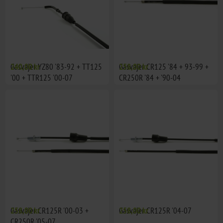
Gasvajer YZ80 '83-92 + TT125
240,00 kr
Gasvajer CR125 '84 + 93-99 +
258,00 kr
'00 + TTR125 '00-07
CR250R '84 + '90-04
Gasvajer CR125R '00-03 +
258,00 kr
Gasvajer CR125R '04-07
258,00 kr
CR250R '05-07