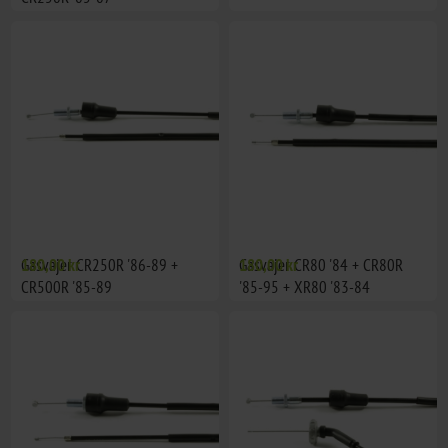
Gasvajer CR250R '86-89 +
180,00 kr
Gasvajer CR80 '84 + CR80R
180,00 kr
CR500R '85-89
'85-95 + XR80 '83-84