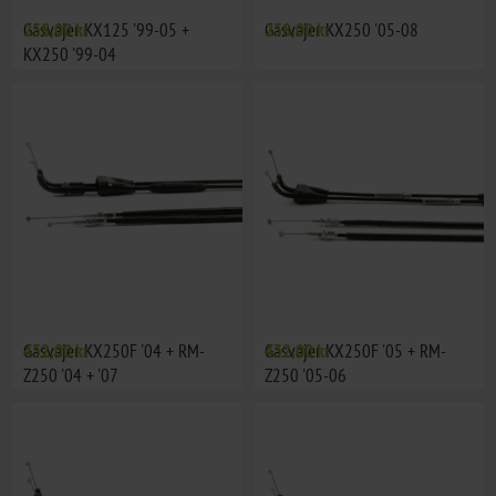
Gasvajer KX125 '99-05 +
258,00 kr
Gasvajer KX250 '05-08
258,00 kr
KX250 '99-04
Gasvajer KX250F '04 + RM-
452,00 kr
Gasvajer KX250F '05 + RM-
432,00 kr
Z250 '04 + '07
Z250 '05-06