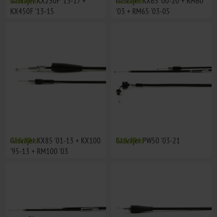
Gasvajer KX250F '13-17 +
418,00 kr
Gasvajer KX65 '00-20 + RM60
212,00 kr
KX450F '13-15
'03 + RM65 '03-05
Gasvajer KX85 '01-13 + KX100
258,00 kr
Gasvajer PW50 '03-21
418,00 kr
'95-13 + RM100 '03