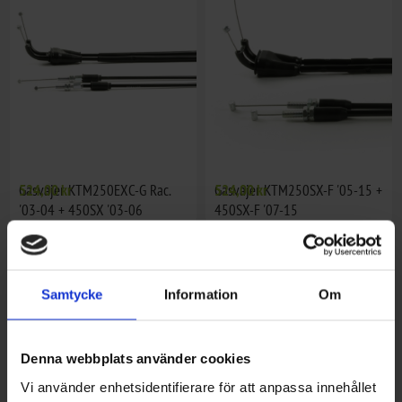
Gasvajer KTM250EXC-G Rac.
524,00 kr
Gasvajer KTM250SX-F '05-15 +
524,00 kr
'03-04 + 450SX '03-06
450SX-F '07-15
Samtycke
Information
Om
Denna webbplats använder cookies
Vi använder enhetsidentifierare för att anpassa innehållet