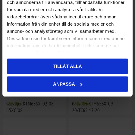
och annonserna till användarna, tillhandahålla funktioner
för sociala medier och analysera vår trafik. Vi
Gasvajer KTM50SX '06-07 +
224,00 kr
Gasvajer KTM50SX Mini '09-16
258,00 kr
vidarebefordrar även sådana identifierare och annan
'10-11
+ 50SX Pro JR '09
information från din enhet till de sociala medier och
annons- och analysföretag som vi samarbetar med.
Dessa kan i sin tur kombinera informationen med annan
information som du har tillhandahållit eller som de har
samlat in när du har använt deras tjänster.
TILLÅT ALLA
ANPASSA
Gasvajer KTM65SX '02-08 +
258,00 kr
Gasvajer KTM65SX '09-
258,00 kr
65XC '08
20/TC65 17-20