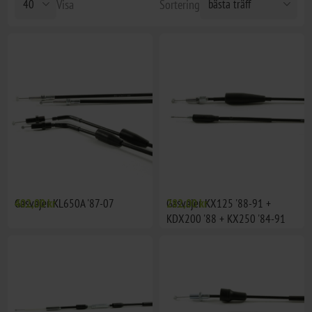
Visa
Sortering
Gasvajer KL650A '87-07
402,00 kr
Gasvajer KX125 '88-91 +
282,00 kr
KDX200 '88 + KX250 '84-91