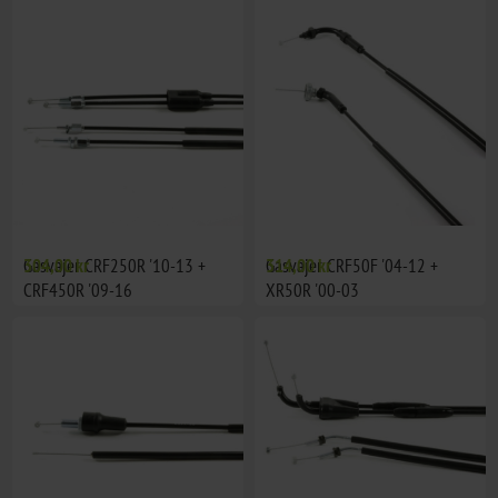
Gasvajer CRF250R '10-13 +
304,00 kr
Gasvajer CRF50F '04-12 +
314,00 kr
CRF450R '09-16
XR50R '00-03