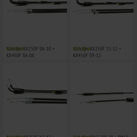
Gasvajer KX250F '06-10 +
458,00 kr
Gasvajer KX250F '11-12 +
432,00 kr
KX450F '06-08
KX450F '09-12