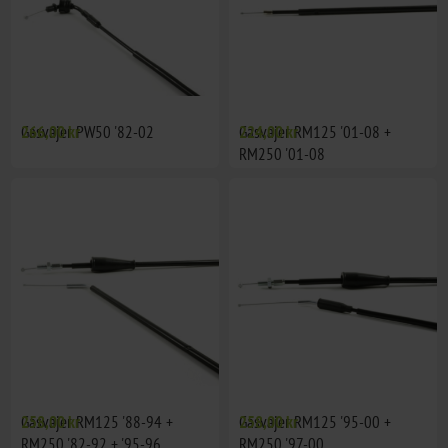
Gasvajer PW50 '82-02
266,00 kr
Gasvajer RM125 '01-08 +
224,00 kr
RM250 '01-08
Gasvajer RM125 '88-94 +
258,00 kr
Gasvajer RM125 '95-00 +
258,00 kr
RM250 '82-92 + '95-96
RM250 '97-00