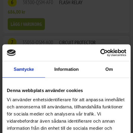
6
38300-QSM-AF0
FLASH RELAY
686,00 kr
LÄGG I VARUKORG
7
35050-QSM-A00
CIRCUIT PROTECTOR
703,00 kr
LÄGG I VARUKORG
Samtycke
Information
Om
8
35051-QSM-A00
RUBBER SLEEVE,CIRCUIT PROTECTOR
Denna webbplats använder cookies
90,00 kr
Vi använder enhetsidentifierare för att anpassa innehållet
LÄGG I VARUKORG
och annonserna till användarna, tillhandahålla funktioner
för sociala medier och analysera vår trafik. Vi
vidarebefordrar även sådana identifierare och annan
11
90107-QSM-A00
SPECIAL TORX 6X12
information från din enhet till de sociala medier och
29,00 kr