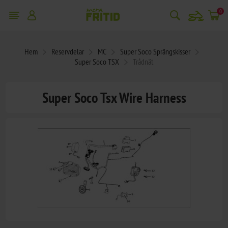
snowmobile
0
Hem
Reservdelar
MC
Super Soco Sprängskisser
Super Soco TSX
Trådnät
Super Soco Tsx Wire Harness