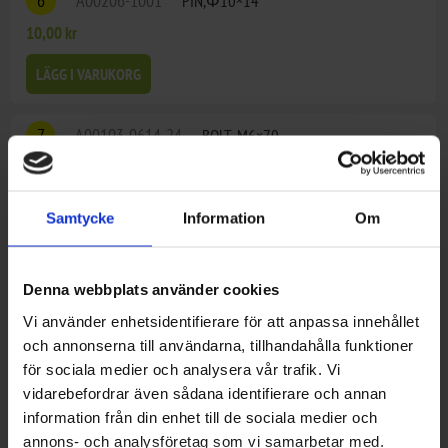
6
A00206-1001
PIN,Φ10×14
10,00 kr
LÄGG I VARUKORG
7
A00103-0614-24
BOLT, M6×70
18,00 kr
LÄGG I VARUKORG
Samtycke
Information
Om
8
A00103-0613-24
BOLT, M6×65
Denna webbplats använder cookies
15,00 kr
Vi använder enhetsidentifierare för att anpassa innehållet
LÄGG I VARUKORG
och annonserna till användarna, tillhandahålla funktioner
för sociala medier och analysera vår trafik. Vi
vidarebefordrar även sådana identifierare och annan
9
A00283-
SUPPORTING PLATE,REVERSE SHAFT
information från din enhet till de sociala medier och
1702
17×29×5 INTERCHANGEABLE WITH 101018-
annons- och analysföretag som vi samarbetar med.