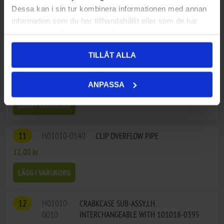
0378
Dessa kan i sin tur kombinera informationen med annan
72,00 kr
information som du har tillhandahållit eller som de har
samlat in när du har använt deras tjänster.
LÄGG I VARUKORG
TILLÅT ALLA
10
A00283-1201
OIL SEAL 11.6×24×10
72,00 kr
ANPASSA
LÄGG I VARUKORG
11
H01010-0140
CLIP OVERFLOW PIPE
12,00 kr
LÄGG I VARUKORG
12
H01010-
CRABKCASE SUB-ASSY,LH
0010
INTERCHANGEABLE WITH 101018-0395