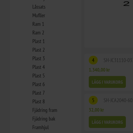
Låssats
Mufller
Ram 1
Ram 2
Plast 1
Plast 2
Plast 3
4
SH-JC31110-03
Plast 4
1.340,00 kr
Plast 5
LÄGG I VARUKORG
Plast 6
Plast 7
5
SH-JCA2040-6
Plast 8
Fjädring fram
32,00 kr
Fjädring bak
LÄGG I VARUKORG
Framhjul