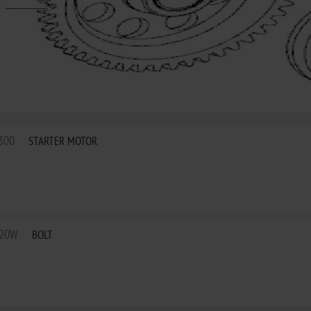
300
STARTER MOTOR
020W
BOLT