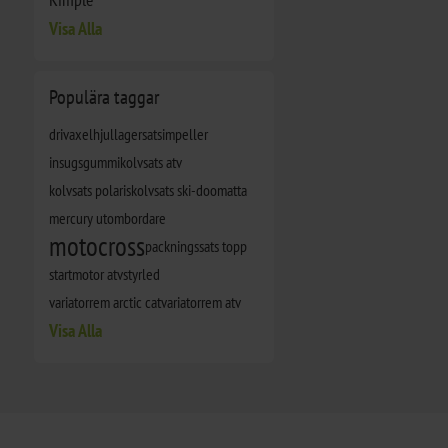
Visa Alla
Populära taggar
drivaxel
hjullagersats
impeller
insugsgummi
kolvsats atv
kolvsats polaris
kolvsats ski-doo
matta
mercury utombordare
motocross
packningssats topp
startmotor atv
styrled
variatorrem arctic cat
variatorrem atv
Visa Alla