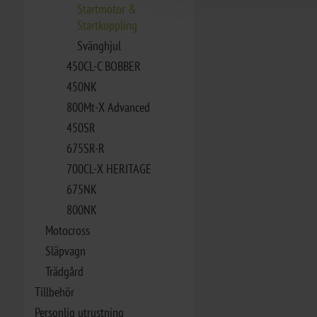
Startmotor &
Startkoppling
Svänghjul
450CL-C BOBBER
450NK
800Mt-X Advanced
450SR
675SR-R
700CL-X HERITAGE
675NK
800NK
Motocross
Släpvagn
Trädgård
Tillbehör
Personlig utrustning