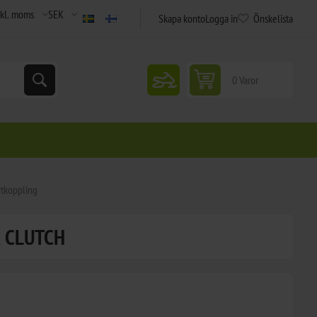
Skapa konto
Logga in
Önskelista
snowmobile
0 Varor
rtkoppling
R CLUTCH