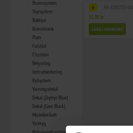
Bromssystem
6
SH-JCB1030-06
Styrsystem
32,00 kr
Bakhjul
Bränsletank
LÄGG I VARUKORG
Plats
Fotstöd
Elsystem
Belysning
Instrumentering
Kylsystem
Varningsdekal
Dekal (Zephyr Blue)
Dekal (Gem Black)
Modelletikett
Verktyg
Bränsleavdunstningssystem