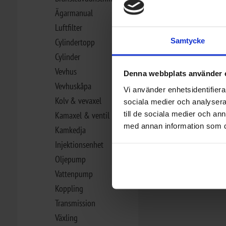
Ägarmanual
Luftfilter
Samtycke
Cylindertopp
Cylinder
Vevhus
Denna webbplats använder 
Vevhuskåpa
Vi använder enhetsidentifierar
Kolv & vevaxel
sociala medier och analysera 
till de sociala medier och a
Kamaxel & ventil
med annan information som du 
Kamkedja
Injektionsenhet
Oljepump
Vattenpump
Koppling
Transmission
Växling