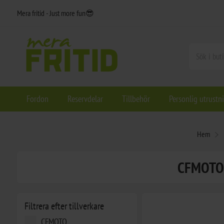
Mera fritid - Just more fun😎
Fordon
Reservdelar
Tillbehör
Personlig utrustn
Hem
CFMOTO 
Filtrera efter tillverkare
CFMOTO