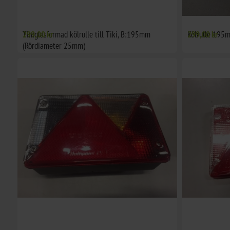
Timglasformad kölrulle till Tiki, B:195mm
299,00 kr
Kölrulle 195
299,00 kr
(Rördiameter 25mm)