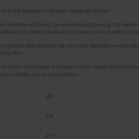
t på din båt tillsammans med motor, bränsle och tillbehör.
ch säkerheten vid körning. Den justerbara dragstången gör att trailern k
ornsklykan samt vinkeln i förhållande till marken. En vinsch med broms s
 dragfordon, stöds stödhjulet från två punkter. Vattentäta nav säkerställ
 fästa båten.
ill trailern. Stänkskärmar och klivbara skärmar i metall ger bättre åtkoms
agnen användas utan att lamporna flyttas.
600
130
470