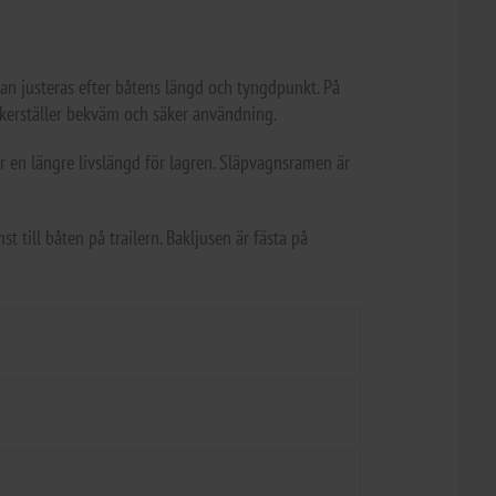
an justeras efter båtens längd och tyngdpunkt. På
äkerställer bekväm och säker användning.
er en längre livslängd för lagren. Släpvagnsramen är
t till båten på trailern. Bakljusen är fästa på