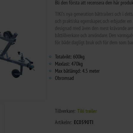
Bli den första att recensera den här produ
TIKI’s nya generation båttrailers och i d
och praktiska egenskaper, och erbjuder en 
designad med även den mest krävande anvä
båttillverkare och användare. Den varmgal
för både dagligt bruk och för dem som bara
Totalvikt: 600kg
Maxlast: 470kg
Маx båtlängd: 4.5 meter
Obromsad
Tillverkare:
Tiki trailer
Artikelnr:
EC0590TI