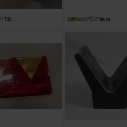
mm Tiki
Baklykta ASPÖCK Vänster
460,00 kr