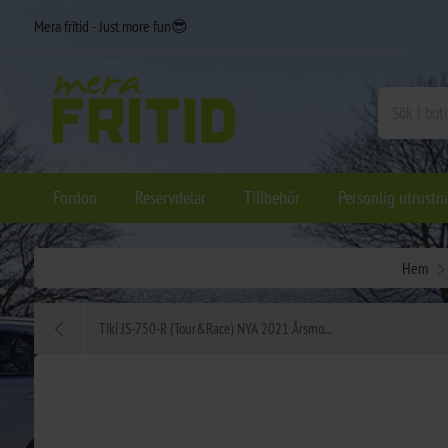
Mera fritid - Just more fun😎
Fordon
Reservdelar
Tillbehör
Personlig utrustn
Hem
Tiki JS-750-R (Tour&Race) NYA 2021 Årsmo...