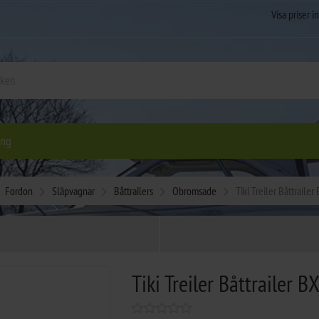
ing
Fordon
Släpvagnar
Båttrailers
Obromsade
Tiki Treiler Båttraile
Tiki Treiler Båttrailer 