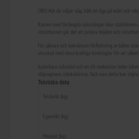
OBS! När du väljer släp, håll ett öga på mått och vik
Ramen med förlängda sidostänger ökar stabiliteten o
vinschtornet går det att justera höjden och vinscht
För säkrare och bekvämare förflyttning av båten utan
utrustad med stora kraftiga bindsöglor för att säkert
Justerbara sidostöd och en tilt-mekanism leder båten t
släpvagnens stänkskärmar. Tack vare detta kan släpv
Tekniska data
Totalvikt (kg)
Egenvikt (kg)
Maxlast (kg)