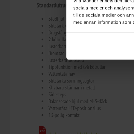
Vi använder enhetsidentifierar
Standardutrustning
sociala medier och analysera 
till de sociala medier och a
Stödhjul med förstärkt fäste
med annan information som du 
Slitstark varmförzinkad svetsad ram
Dragstång med justerbar längd
2 kölrullar
Justerbart vinschtorn med vinsch och vinschto
Bromsad vinsch
Justerbara sidostöd
Tippfunktion med två kölrullar
Vattentäta nav
Slitstarka surrningsöglor
Klivbara skärmar i metall
Sidesteps
Balanserade hjul med M+S-däck
Vattentäta LED-positionsljus
13-polig kontakt