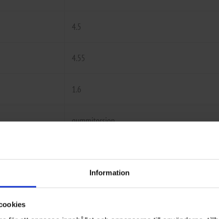
4.5
4.55
1.6
gummitorsion
nej
Information
svetsad
cookies
155 R13 84N 4 x 100 M+S