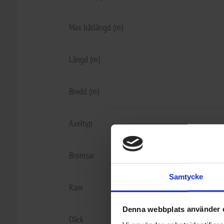
Маx båtlängd (m)
Längd (m)
Bredd (m)
Axeltyp
Bromsar
Samtycke
Ram
Denna webbplats använder 
Däck