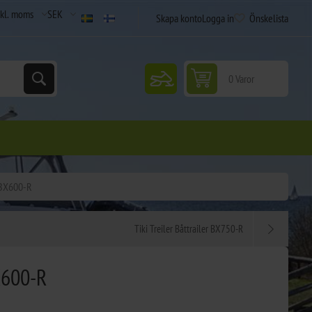
Skapa konto
Logga in
Önskelista
snowmobile
0 Varor
r BX600-R
Tiki Treiler Båttrailer BX750-R
BX600-R