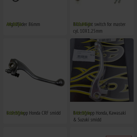
Avgasfjäder 86mm
48,00 kr
Brake light switch for master
170,00 kr
cyl. 10X1.25mm
Bromsgrepp Honda CRF smidd
260,00 kr
Bromsgrepp Honda, Kawasaki
141,00 kr
& Suzuki smidd