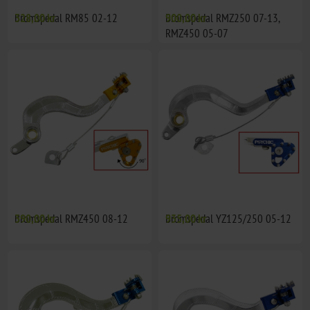
Bromspedal RM85 02-12
328,00 kr
Bromspedal RMZ250 07-13,
900,00 kr
RMZ450 05-07
Bromspedal RMZ450 08-12
390,00 kr
Bromspedal YZ125/250 05-12
935,00 kr