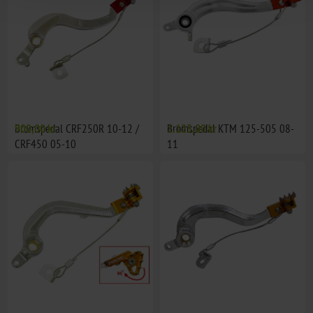
Bromspedal CRF250R 10-12 /
900,00 kr
Bromspedal KTM 125-505 08-
1.125,00 kr
CRF450 05-10
11