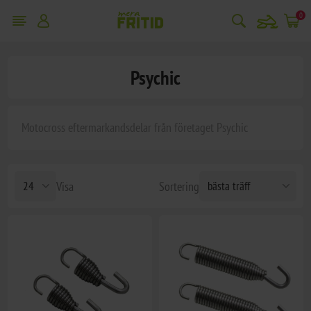
snowmobile
0
Psychic
Motocross eftermarkandsdelar från företaget Psychic
Visa
Sortering