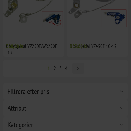
Bromspedal YZ250F/WR250F
328,00 kr
Bromspedal YZ450F 10-17
935,00 kr
-13
1
2
3
4
Filtrera efter pris
Attribut
Kategorier