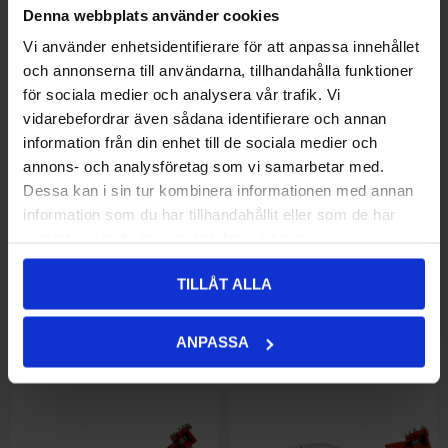
Denna webbplats använder cookies
Vi använder enhetsidentifierare för att anpassa innehållet
Bromsgrepp Suzuki RM65-250,
154,00 kr
Bromsgrepp Yamaha
180,00 kr
och annonserna till användarna, tillhandahålla funktioner
RM-Z250-450
YZ/YZF/WR
för sociala medier och analysera vår trafik. Vi
vidarebefordrar även sådana identifierare och annan
information från din enhet till de sociala medier och
annons- och analysföretag som vi samarbetar med.
Dessa kan i sin tur kombinera informationen med annan
information som du har tillhandahållit eller som de har
samlat in när du har använt deras tjänster.
TILLÅT ALLA
Bromspedal CR250 90-11
935,00 kr
Bromspedal CRF250R 04-09
935,00 kr
ANPASSA