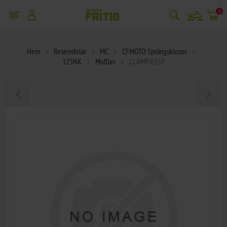
snowmobile
0
Hem
Reservdelar
MC
CFMOTO Sprängskissser
125NK
Mufller
CLAMP ASSY