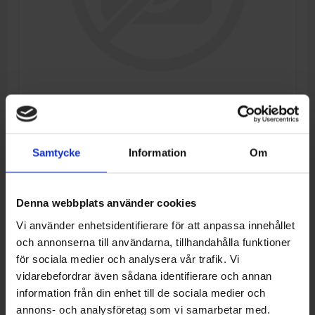
CLAMP ASSY
Samtycke
Information
Om
Tillverkare:
CFMOTO
Denna webbplats använder cookies
Artikelnr:
6KIV-021300-2000-33
Vi använder enhetsidentifierare för att anpassa innehållet
och annonserna till användarna, tillhandahålla funktioner
92,00 kr
för sociala medier och analysera vår trafik. Vi
vidarebefordrar även sådana identifierare och annan
LÄGG I VARUKORG
information från din enhet till de sociala medier och
annons- och analysföretag som vi samarbetar med.