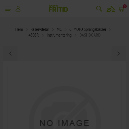
snowmobile
0
Hem
Reservdelar
MC
CFMOTO Sprängskissser
450SR
Instrumentering
DASHBOARD