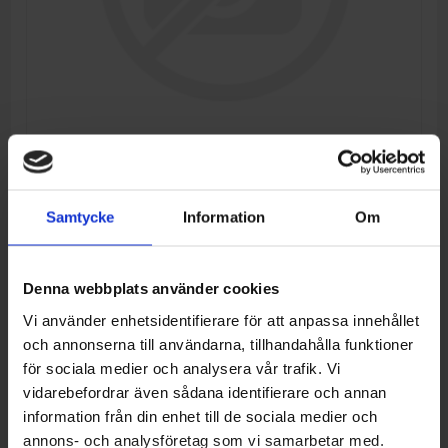
DASHBOARD
Samtycke
Information
Om
Tillverkare:
CFMOTO
Denna webbplats använder cookies
Artikelnr:
6AQV-171000-1400
Vi använder enhetsidentifierare för att anpassa innehållet
och annonserna till användarna, tillhandahålla funktioner
6.864,00 kr
för sociala medier och analysera vår trafik. Vi
vidarebefordrar även sådana identifierare och annan
LÄGG I VARUKORG
information från din enhet till de sociala medier och
annons- och analysföretag som vi samarbetar med.