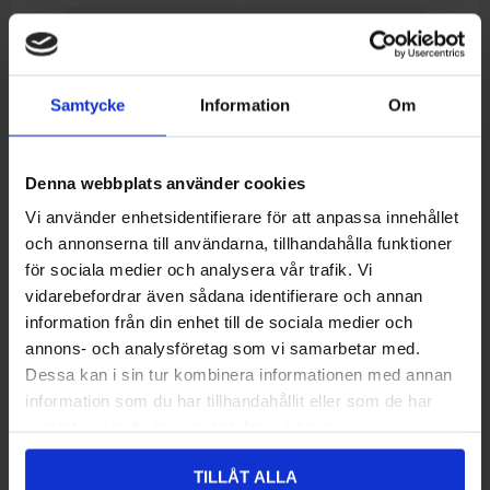
Lägg i önskelistan
Jämför denna produkt
Beställningsvara, beräknad leveranstid (Kontakta
Onlinelager:
oss).
Samtycke
Information
Om
Ej lagervara i butik
Denna webbplats använder cookies
Recensioner
Vi använder enhetsidentifierare för att anpassa innehållet
och annonserna till användarna, tillhandahålla funktioner
för sociala medier och analysera vår trafik. Vi
Du måste logga in/registrera dig för att kunna skriva recensioner
vidarebefordrar även sådana identifierare och annan
information från din enhet till de sociala medier och
Recensionens titel:
*
annons- och analysföretag som vi samarbetar med.
Dessa kan i sin tur kombinera informationen med annan
information som du har tillhandahållit eller som de har
Recensionstext:
samlat in när du har använt deras tjänster.
*
TILLÅT ALLA