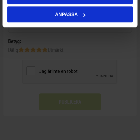
ANPASSA
Betyg:
Dålig
Utmärkt
PUBLICERA