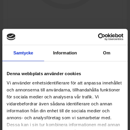
RH INSTRUCTION LABEL, SAFETY WARNING
Samtycke
Information
Om
Tillverkare:
CFMOTO
Artikelnr:
5HY#-191004-2000
Denna webbplats använder cookies
68,00 kr
Vi använder enhetsidentifierare för att anpassa innehållet
och annonserna till användarna, tillhandahålla funktioner
för sociala medier och analysera vår trafik. Vi
LÄGG I VARUKORG
vidarebefordrar även sådana identifierare och annan
information från din enhet till de sociala medier och
annons- och analysföretag som vi samarbetar med.
Lägg i önskelistan
Jämför denna produkt
Dessa kan i sin tur kombinera informationen med annan