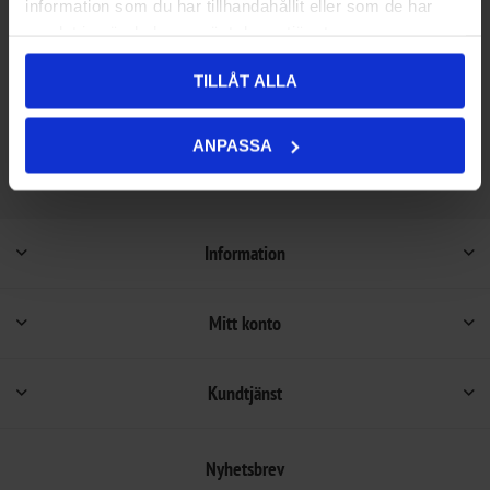
information som du har tillhandahållit eller som de har
samlat in när du har använt deras tjänster.
Beställningsvara, beräknad leveranstid (Kontakta
Onlinelager:
oss).
Ej lagervara i butik
TILLÅT ALLA
ANPASSA
Information
Mitt konto
Kundtjänst
Nyhetsbrev