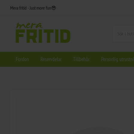
Mera fritid - Just more fun😎
Fordon
Reservdelar
Tillbehör
Personlig utrustn