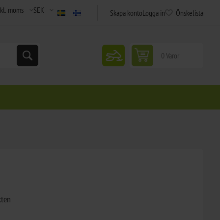
Skapa konto
Logga in
Önskelista
snowmobile
0 Varor
kten