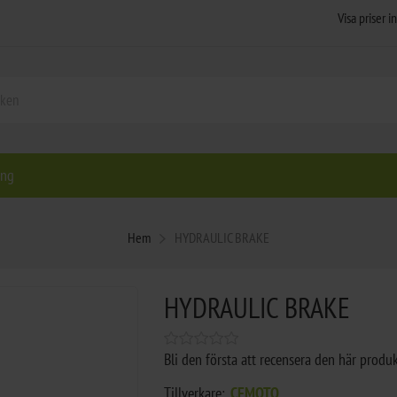
ing
Hem
HYDRAULIC BRAKE
HYDRAULIC BRAKE
Bli den första att recensera den här produ
Tillverkare:
CFMOTO