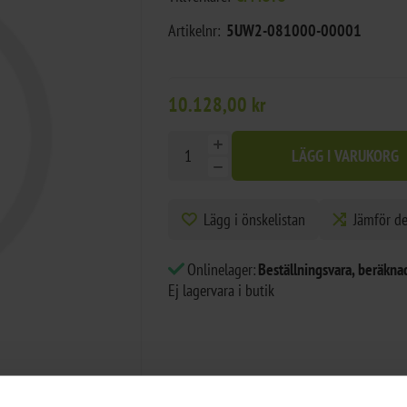
Artikelnr:
5UW2-081000-00001
10.128,00 kr
LÄGG I VARUKORG
Lägg i önskelistan
Jämför d
Onlinelager:
Beställningsvara, beräknad
Ej lagervara i butik