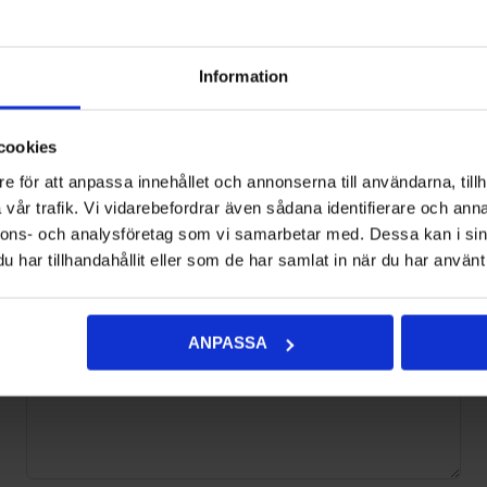
Recensioner
Information
cookies
Du måste logga in/registrera dig för att kunna skriva recensioner
e för att anpassa innehållet och annonserna till användarna, tillh
Recensionens titel:
vår trafik. Vi vidarebefordrar även sådana identifierare och anna
*
nnons- och analysföretag som vi samarbetar med. Dessa kan i sin
har tillhandahållit eller som de har samlat in när du har använt 
Recensionstext:
*
ANPASSA