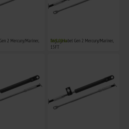
Gen 2 Mercury/Mariner,
Reglagekabel Gen 2 Mercury/Mariner,
669,00 kr
15FT