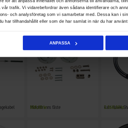
e för att anpassa innehållet och annonserna till användarna, tillh
vår trafik. Vi vidarebefordrar även sådana identifierare och anna
150hk
Kulled 10/32
192,00 kr
Kulled, Rostfri
888,00 kr
nnons- och analysföretag som vi samarbetar med. Dessa kan i sin
har tillhandahållit eller som de har samlat in när du har använt 
ANPASSA
lagekabel
Motorbrunns fäste
888,00 kr
Ratt Hawk, Sh
2.360,00 kr