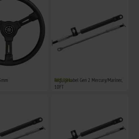
55mm
Reglagekabel Gen 2 Mercury/Mariner,
582,00 kr
10FT