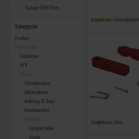
Suzuki OEM Parts
Adaptersats Evinrude/Joh
204,00 kr
Kategorier
Fordon
Reservdelar
Snöskoter
ATV
Marin
Utombordare
Vattenskoter
Ankring & linor
Inombordare
Båtdelar
Adaptersats Omc
84,00 kr
Kimple delar
Stolar