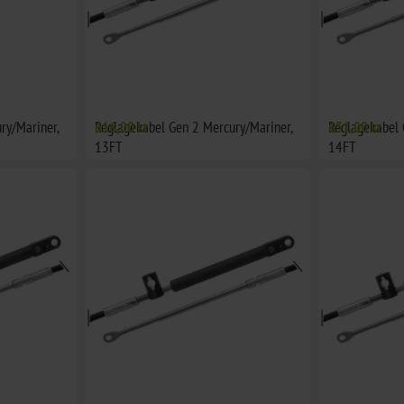
ry/Mariner,
Reglagekabel Gen 2 Mercury/Mariner,
616,00 kr
Reglagekabel 
631,00 kr
13FT
14FT