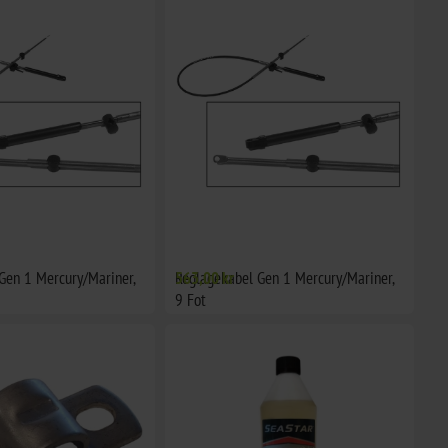
Gen 1 Mercury/Mariner,
Reglagekabel Gen 1 Mercury/Mariner,
563,00 kr
9 Fot