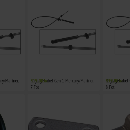
ry/Mariner,
Reglagekabel Gen 1 Mercury/Mariner,
519,00 kr
Reglagekabel 
539,00 kr
7 Fot
8 Fot