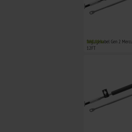
Reglagekabel Gen 2 Mercu
600,00 kr
12FT