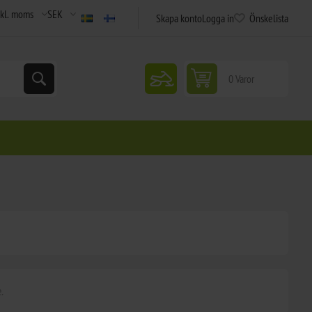
Skapa konto
Logga in
Önskelista
snowmobile
0 Varor
.