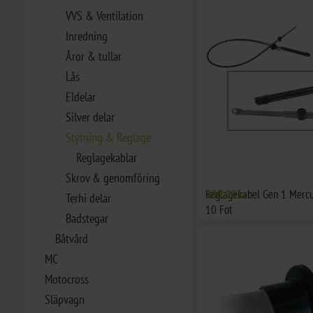
VVS & Ventilation
Inredning
Åror & tullar
Lås
Eldelar
Silver delar
Styrning & Reglage
Reglagekablar
Skrov & genomföring
Reglagekabel Gen 1 Mercu
580,00 kr
Terhi delar
10 Fot
Badstegar
Båtvård
MC
Motocross
Släpvagn