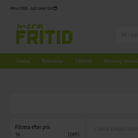
Mera fritid - Just more fun😎
Fordon
Reservdelar
Tillbehör
Personlig utrustn
Filtrera efter pris
I denna kategori hitta
36
10895