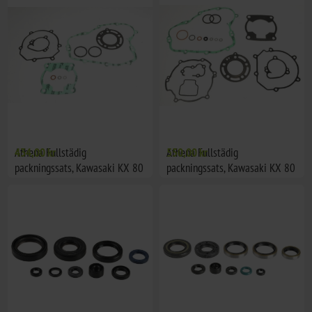
Athena Fullstädig
434,00 kr
Athena Fullstädig
550,00 kr
packningssats, Kawasaki KX 80
packningssats, Kawasaki KX 80
91-97
98-00, KX 85 01-13