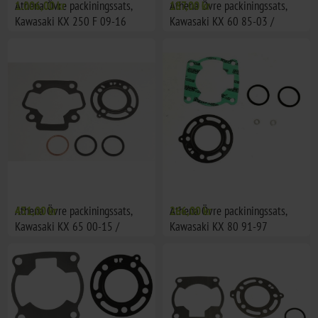
Athena Övre packiningssats,
1.006,00 kr
Athena Övre packiningssats,
187,00 kr
Kawasaki KX 250 F 09-16
Kawasaki KX 60 85-03 /
Suzuki RM 60 03-03
Athena Övre packiningssats,
431,00 kr
Athena Övre packiningssats,
266,00 kr
Kawasaki KX 65 00-15 /
Kawasaki KX 80 91-97
Suzuki RM 65 03-06