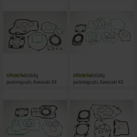
Athena Fullstädig
679,00 kr
Athena Fullstädig
623,00 kr
packningssats, Kawasaki KX
packningssats, Kawasaki KX
250 01-04
250 88-92