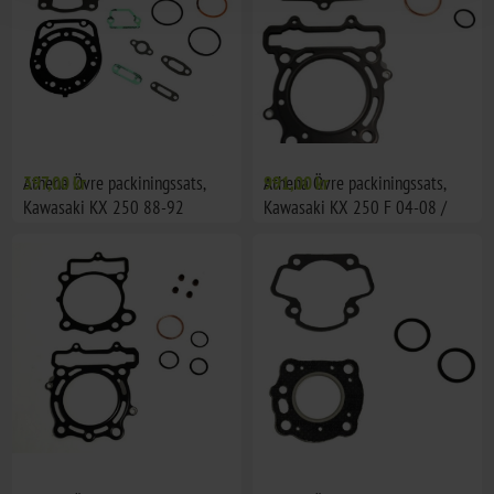
Athena Övre packiningssats,
397,00 kr
Athena Övre packiningssats,
991,00 kr
Kawasaki KX 250 88-92
Kawasaki KX 250 F 04-08 /
Suzuki RM-Z 250 04-06