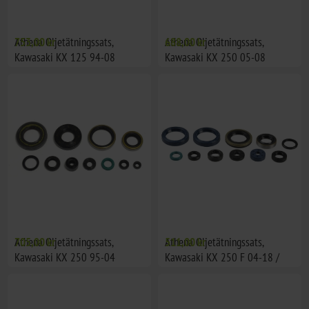
Athena Oljetätningssats,
753,00 kr
Athena Oljetätningssats,
688,00 kr
Kawasaki KX 125 94-08
Kawasaki KX 250 05-08
Athena Oljetätningssats,
705,00 kr
Athena Oljetätningssats,
511,00 kr
Kawasaki KX 250 95-04
Kawasaki KX 250 F 04-18 /
Suzuki RM-Z 250 04-06