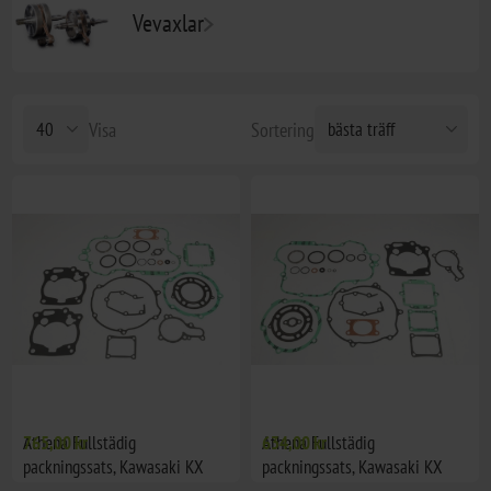
Vevaxlar
Visa
Sortering
Athena Fullstädig
765,00 kr
Athena Fullstädig
634,00 kr
packningssats, Kawasaki KX
packningssats, Kawasaki KX
125 00-02
125 98-99