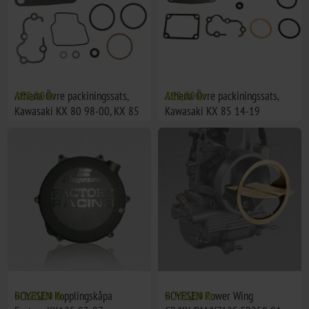
Athena Övre packiningssats,
438,00 kr
Athena Övre packiningssats,
462,00 kr
Kawasaki KX 80 98-00, KX 85
Kawasaki KX 85 14-19
01-13
BOYESEN Kopplingskåpa
2.120,00 kr
BOYESEN Power Wing
2.710,00 kr