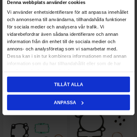
Denna webbplats använder cookies
Athena Oljetätningssats,
564,00 kr
Athena Övre packiningssats,
352,00 kr
Vi använder enhetsidentifierare för att anpassa innehållet
Kawasaki KX 80 91-00, KX 85
Kawasaki KX 125 03-08
och annonserna till användarna, tillhandahålla funktioner
01-15
för sociala medier och analysera vår trafik. Vi
vidarebefordrar även sådana identifierare och annan
information från din enhet till de sociala medier och
annons- och analysföretag som vi samarbetar med.
Dessa kan i sin tur kombinera informationen med annan
information som du har tillhandahållit eller som de har
samlat in när du har använt deras tjänster.
TILLÅT ALLA
Athena Övre packiningssats,
318,00 kr
Athena Övre packiningssats,
449,00 kr
ANPASSA
Kawasaki KX 125 92-97
Kawasaki KX 250 05-08