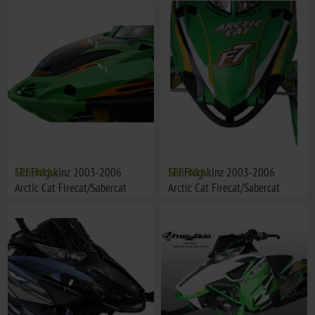
SPI Frogskinz 2003-2006
615,00 kr
SPI Frogskinz 2003-2006
685,00 kr
Arctic Cat Firecat/Sabercat
Arctic Cat Firecat/Sabercat
External Vent Kit(2pc)
Hood Vent Kit(7pc)