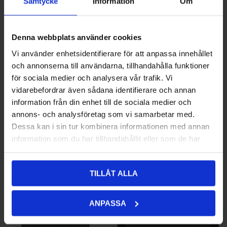
Samtycke
Information
Om
Frogzskin Ventilationskit
860,00 kr
Frogzskin Ventilationskit Ski-
1.065,00 kr
Polaris IQ – 4 delar
Doo Rev-XP 2008–2018 – 5
delar
Denna webbplats använder cookies
Vi använder enhetsidentifierare för att anpassa innehållet
och annonserna till användarna, tillhandahålla funktioner
för sociala medier och analysera vår trafik. Vi
vidarebefordrar även sådana identifierare och annan
information från din enhet till de sociala medier och
annons- och analysföretag som vi samarbetar med.
Dessa kan i sin tur kombinera informationen med annan
information som du har tillhandahållit eller som de har
Frogzskin Ventilationskit Ski-
1.725,00 kr
INTAKE SCREENS CF/M 2005-
791,00 kr
samlat in när du har använt deras tjänster.
Doo Rev-XR – 4 delar
11
TILLÅT ALLA
ANPASSA