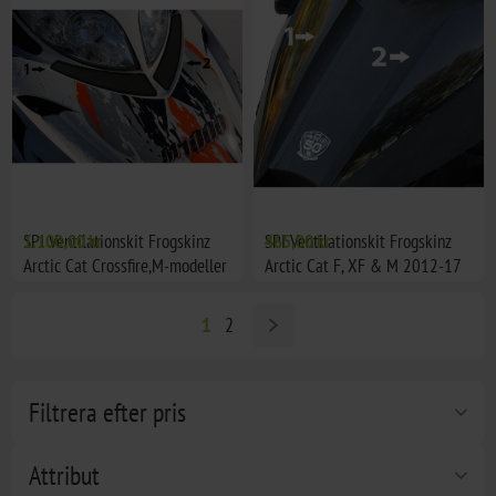
SPI Ventilationskit Frogskinz
1.100,00 kr
SPI Ventilationskit Frogskinz
465,00 kr
Arctic Cat Crossfire,M-modeller
Arctic Cat F, XF & M 2012-17
2st
1
2
Filtrera efter pris
Attribut