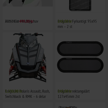
Arctic Cat Meshtyg, huv
739,00 kr
499,00 kr
Frogskinz Fyrkantigt 95x95
245,00 kr
mm – 2 st
Frogskinz Polaris Assault, Rush,
1.230,00 kr
Frogskinz rektangulärt
245,00 kr
Switchback & RMK – 6 delar
127x45mm 2st