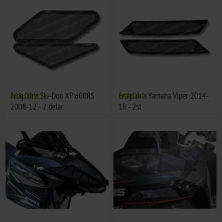
Frogskinz Ski-Doo XP 600RS
485,00 kr
Frogskinz Yamaha Viper 2014-
245,00 kr
2008-12 - 2 delar
18 - 2st