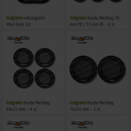
Frogskinz rektangulärt
245,00 kr
Frogskinz Runda Meshtyg 38
245,00 kr
98x53mm 2st
mm YD / 19 mm ID – 6 st
Frogskinz Runda Meshtyg
245,00 kr
Frogskinz Runda Meshtyg
245,00 kr
44x25 mm – 4 st
76x51 mm – 2 st