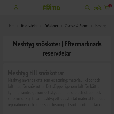
snowmobile
0
Hem
Reservdelar
Snöskoter
Chassie & Broms
Meshtyg
Meshtyg snöskoter | Eftermarknads
reservdelar
Meshtyg till snöskotrar
Meshtyg används ofta som ersättningsmaterial i kåpor och
luftintag för snöskotrar. Det släpper igenom luft för bättre
kylning samtidigt som det skyddar mot snö och skräp. Tack
vare sin slitstyrka är meshtyg ett uppskattat material för både
reparationer och anpassade lösningar. I sortimentet hittar du: