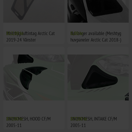
Meshtyg luftintag Arctic Cat
812,00 kr
No longer available (Meshtyg
0,00 kr
2019-24 Vänster
huvpaneler Arctic Cat 2018-)
SNOW MESH, HOOD CF/M
877,00 kr
SNOW MESH, INTAKE CF/M
877,00 kr
2005-11
2005-11