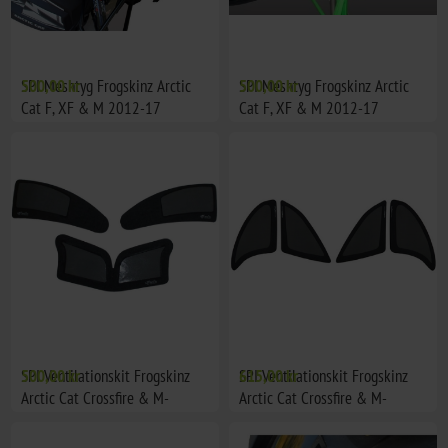
SPI Meshtyg Frogskinz Arctic
500,00 kr
SPI Meshtyg Frogskinz Arctic
500,00 kr
Cat F, XF & M 2012-17
Cat F, XF & M 2012-17
SPI Ventilationskit Frogskinz
500,00 kr
SPI Ventilationskit Frogskinz
615,00 kr
Arctic Cat Crossfire & M-
Arctic Cat Crossfire & M-
modeller 3st
modeller 4st