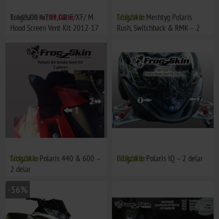
Frogzskin Arctic Cat F/XF/ M
1.149,00 kr
749,00 kr
Frogzskin Meshtyg Polaris
615,00 kr
Hood Screen Vent Kit 2012-17
Rush, Switchback & RMK – 2
(2pc)
delar
Frogzskin Polaris 440 & 600 –
615,00 kr
Frogzskin Polaris IQ – 2 delar
370,00 kr
2 delar
-56%