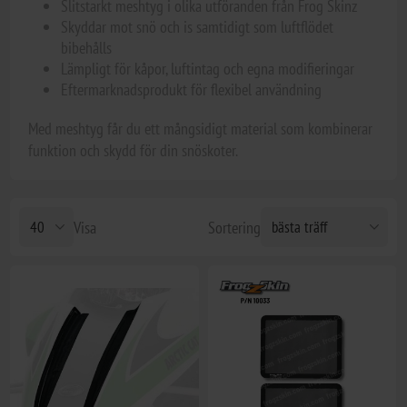
Slitstarkt meshtyg i olika utföranden från Frog Skinz
Skyddar mot snö och is samtidigt som luftflödet
bibehålls
Lämpligt för kåpor, luftintag och egna modifieringar
Eftermarknadsprodukt för flexibel användning
Med meshtyg får du ett mångsidigt material som kombinerar
funktion och skydd för din snöskoter.
Visa
Sortering