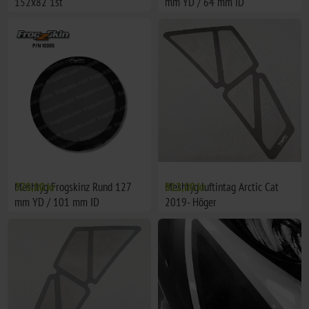
152x82 1st
mm YD / 64 mm ID
Meshtyg Frogskinz Rund 127
370,00 kr
Meshtyg luftintag Arctic Cat
812,00 kr
mm YD / 101 mm ID
2019- Höger