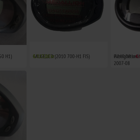
50 H1)
GAUGE,LCD (2010 700-H1 FIS)
8.517,00 kr
Hastighetsmät
7.240,00 kr
4.
2007-08