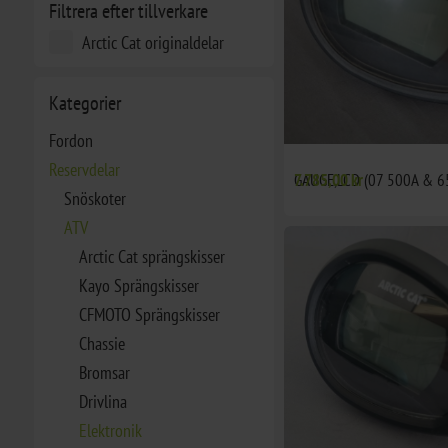
Filtrera efter tillverkare
Arctic Cat originaldelar
Kategorier
Fordon
Reservdelar
GAUGE,LCD (07 500A & 6
7.785,00 kr
Snöskoter
ATV
Arctic Cat sprängskisser
Kayo Sprängskisser
CFMOTO Sprängskisser
Chassie
Bromsar
Drivlina
Elektronik