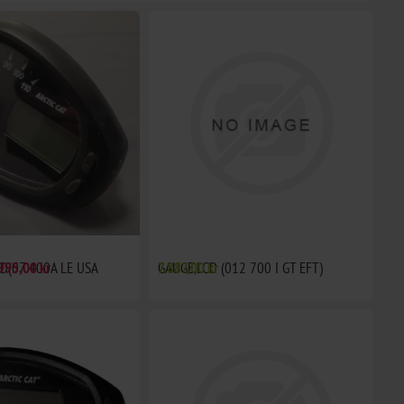
D(07 400A LE USA
995,00 kr
GAUGE,LCD (012 700 I GT EFT)
7.887,00 kr