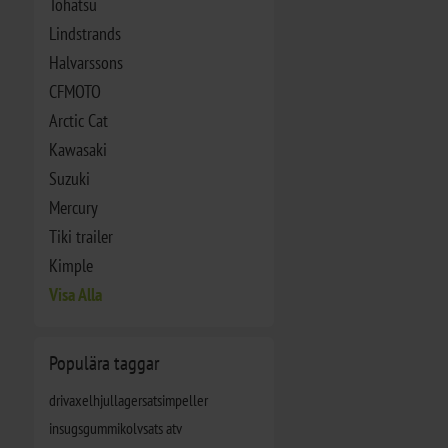
Tohatsu
Lindstrands
Halvarssons
CFMOTO
Arctic Cat
Kawasaki
Suzuki
Mercury
Tiki trailer
Kimple
Visa Alla
Populära taggar
drivaxel
hjullagersats
impeller
insugsgummi
kolvsats atv