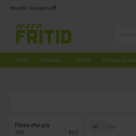
Mera fritid - Just more fun😎
Fordon
Reservdelar
Tillbehör
Personlig utrustn
Filtrera efter pris
Visa
2995
8517