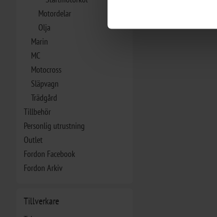
Motordelar
Olja
Marin
MC
Motocross
Släpvagn
Trädgård
Tillbehör
Personlig utrustning
Outlet
Fordon Facebook
Fordon Arkiv
Tillverkare