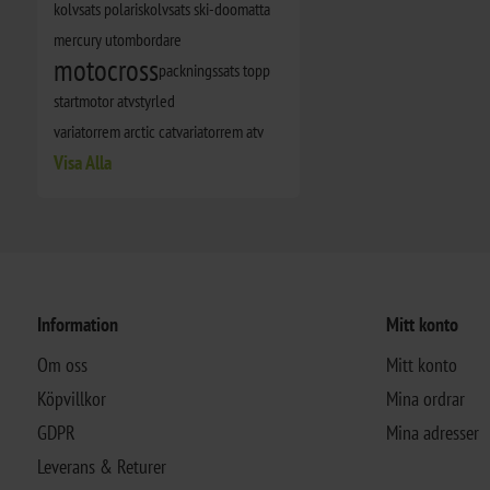
kolvsats polaris
kolvsats ski-doo
matta
mercury utombordare
motocross
packningssats topp
startmotor atv
styrled
variatorrem arctic cat
variatorrem atv
Visa Alla
Information
Mitt konto
Om oss
Mitt konto
Köpvillkor
Mina ordrar
GDPR
Mina adresser
Leverans & Returer