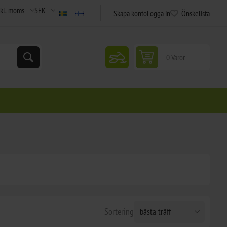
Skapa konto
Logga in
Önskelista
snowmobile
0 Varor
Sortering