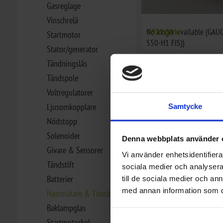
Gasreglage
Vinschrelä
No longer available (GAU
7.933,00 kr
Startmotor
550-H1 FIS))
Stator/generator
Tändningslås
Tändspole
Voltregulatorer
Ljusomkopplare
Samtycke
Nödstopp
Solenoider
Denna webbplats använder 
Givare & Sensorer
Vi använder enhetsidentifierar
Tändstift
sociala medier och analysera 
Batterier
till de sociala medier och a
med annan information som du 
Hastmätare & Timräknare
Baklampglas
Startmotorkol