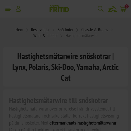
snowmobile
0
Hem
Reservdelar
Snöskoter
Chassie & Broms
Wirar & nipplar
Hastighetsmätarwire
Hastighetsmätarwire snöskotrar |
Lynx, Polaris, Ski-Doo, Yamaha, Arctic
Cat
Hastighetsmätarwire till snöskotrar
Hastighetsmätarwirar överför rörelse från drivsystemet till
hastighetsmätaren och säkerställer korrekt hastighetsvisning
på din snöskoter. Med
eftermarknads-hastighetsmätarwirar
får du pålitlig funktion, korrekt passform och enkel