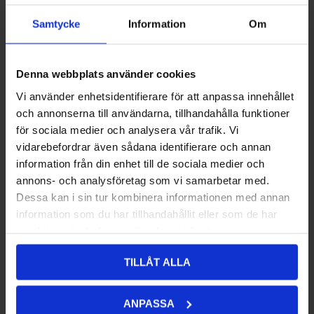
Samtycke
Information
Om
Denna webbplats använder cookies
Hastighetsmätarwire Lynx
315,00 kr
Hastighetsmätarwire Lynx
280,00 kr
Snopro
Snopro
Vi använder enhetsidentifierare för att anpassa innehållet
och annonserna till användarna, tillhandahålla funktioner
för sociala medier och analysera vår trafik. Vi
vidarebefordrar även sådana identifierare och annan
information från din enhet till de sociala medier och
annons- och analysföretag som vi samarbetar med.
Dessa kan i sin tur kombinera informationen med annan
information som du har tillhandahållit eller som de har
samlat in när du har använt deras tjänster.
TILLÅT ALLA
Hastighetsmätarwire Polaris
280,00 kr
Hastighetsmätarwire Polaris
360,00 kr
Snopro
Snopro
ANPASSA