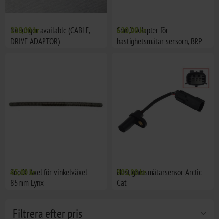
No longer available (CABLE,
228,00 kr
Sno-X Adapter för
620,00 kr
DRIVE ADAPTOR)
hastighetsmätar sensorn, BRP
Sno-X Axel för vinkelväxel
45,00 kr
Hastighetsmätarsensor Arctic
905,00 kr
85mm Lynx
Cat
Filtrera efter pris