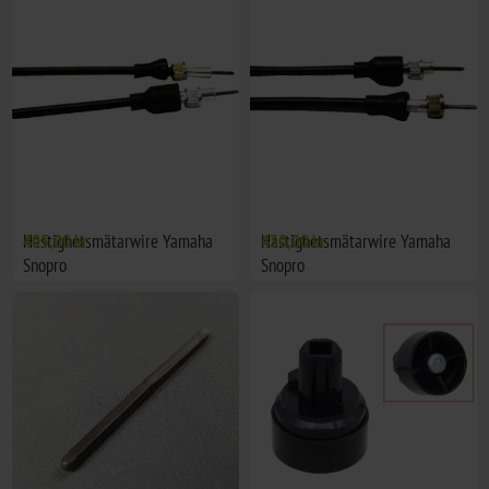
Hastighetsmätarwire Yamaha
405,00 kr
Hastighetsmätarwire Yamaha
430,00 kr
Snopro
Snopro