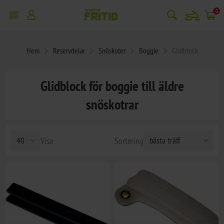
snowmobile
0
Hem
Reservdelar
Snöskoter
Boggie
Glidblock
Glidblock för boggie till äldre
snöskotrar
Visa
Sortering