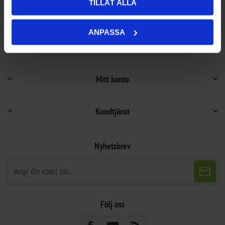
TILLÅT ALLA
ANPASSA
Information
Mitt konto
Kundtjänst
Nyhetsbrev
Följ oss