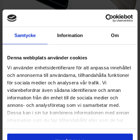
Samtycke
Information
Om
Glidblock Ski-Doo
135,00 kr
Glidblock, Yamaha
95,00 kr
Denna webbplats använder cookies
Filtrera efter pris
Vi använder enhetsidentifierare för att anpassa innehållet
och annonserna till användarna, tillhandahålla funktioner
Attribut
för sociala medier och analysera vår trafik. Vi
vidarebefordrar även sådana identifierare och annan
Kategorier
information från din enhet till de sociala medier och
annons- och analysföretag som vi samarbetar med.
Dessa kan i sin tur kombinera informationen med annan
Tillverkare
information som du har tillhandahållit eller som de har
samlat in när du har använt deras tjänster.
Populära taggar