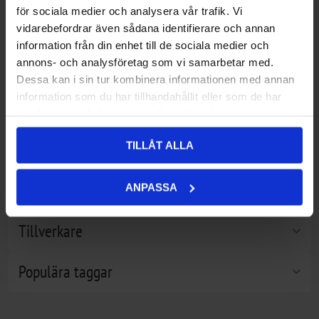
för sociala medier och analysera vår trafik. Vi
vidarebefordrar även sådana identifierare och annan
information från din enhet till de sociala medier och
509 Sinister X7 Lens
499,00 kr
No longer available (Anti-Fog
0,00 kr
annons- och analysföretag som vi samarbetar med.
Cleaner Spray)
Dessa kan i sin tur kombinera informationen med annan
information som du har tillhandahållit eller som de har
Filtrera efter pris
samlat in när du har använt deras tjänster.
Filtrera efter tillverkare
TILLÅT ALLA
Kategorier
ANPASSA
Tillverkare
Populära taggar