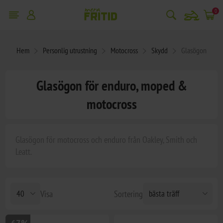
snowmobile
0
Hem
Personlig utrustning
Motocross
Skydd
Glasögon
Glasögon för enduro, moped &
motocross
Glasögon för motocross och enduro från Oakley, Smith och
Leatt.
Visa
Sortering