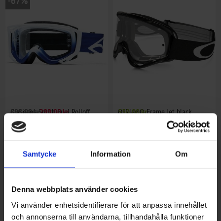
-67%
Glasögon Smith Fuel Rolloff
895,00 kr
299,00 kr
Oakley O-Frame Jet black
550,00 kr
Samtycke
Information
Om
Denna webbplats använder cookies
Vi använder enhetsidentifierare för att anpassa innehållet
och annonserna till användarna, tillhandahålla funktioner