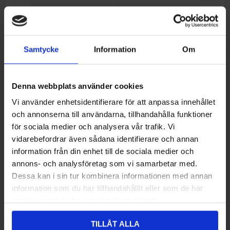
Lägg i önskelistan
Jämför denna produkt
Beställningsvara, beräknad leveranstid (Kontakta
Onlinelager:
oss).
Samtycke
Information
Om
Ej lagervara i butik
Denna webbplats använder cookies
Recensioner
Vi använder enhetsidentifierare för att anpassa innehållet
och annonserna till användarna, tillhandahålla funktioner
för sociala medier och analysera vår trafik. Vi
Du måste logga in/registrera dig för att kunna skriva recensioner
vidarebefordrar även sådana identifierare och annan
information från din enhet till de sociala medier och
Recensionens titel:
*
annons- och analysföretag som vi samarbetar med.
Dessa kan i sin tur kombinera informationen med annan
information som du har tillhandahållit eller som de har
Recensionstext:
samlat in när du har använt deras tjänster.
*
TILLÅT ALLA