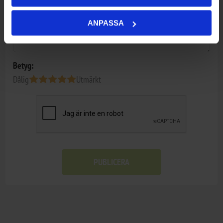
ANPASSA
Betyg:
Dålig
Utmärkt
PUBLICERA