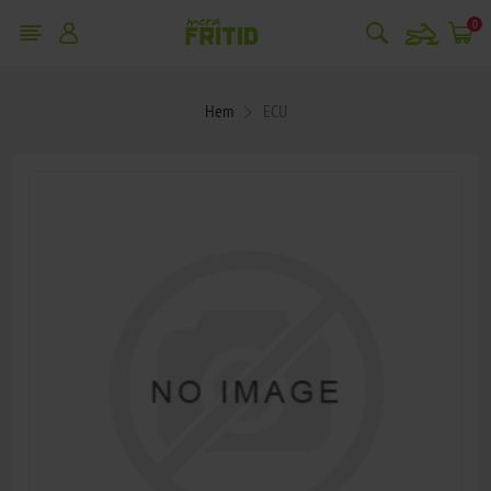
snowmobile
0
Hem
ECU