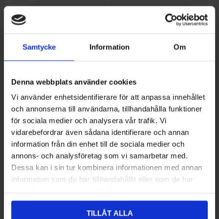
Lägg i önskelistan
Jämför denna produkt
Beställningsvara, beräknad leveranstid (Kontakta
Onlinelager:
oss).
Samtycke
Information
Om
Ej lagervara i butik
Denna webbplats använder cookies
Recensioner
Vi använder enhetsidentifierare för att anpassa innehållet
och annonserna till användarna, tillhandahålla funktioner
för sociala medier och analysera vår trafik. Vi
Du måste logga in/registrera dig för att kunna skriva recensioner
vidarebefordrar även sådana identifierare och annan
information från din enhet till de sociala medier och
Recensionens titel:
*
annons- och analysföretag som vi samarbetar med.
Dessa kan i sin tur kombinera informationen med annan
information som du har tillhandahållit eller som de har
Recensionstext:
samlat in när du har använt deras tjänster.
*
TILLÅT ALLA