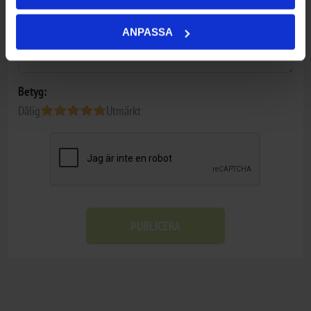
ANPASSA
Betyg:
Dålig
Utmärkt
PUBLICERA