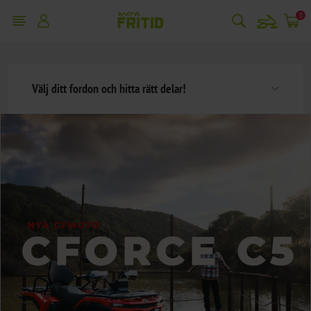
snowmobile
0
Välj ditt fordon och hitta rätt delar!