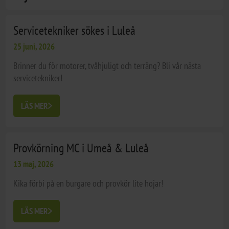
Servicetekniker sökes i Luleå
25 juni, 2026
Brinner du för motorer, tvåhjuligt och terräng? Bli vår nästa
servicetekniker!
LÄS MER
Provkörning MC i Umeå & Luleå
13 maj, 2026
Kika förbi på en burgare och provkör lite hojar!
LÄS MER