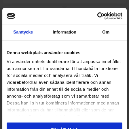
Samtycke
Information
Om
Denna webbplats använder cookies
Vi använder enhetsidentifierare för att anpassa innehållet
och annonserna till användarna, tillhandahålla funktioner
för sociala medier och analysera vår trafik. Vi
Hjälm Just1 J-22 Matt Svart
3.296,00 kr
1.195,00 kr
Kawasaki KLE500 2026
72.900,00 kr
vidarebefordrar även sådana identifierare och annan
information från din enhet till de sociala medier och
annons- och analysföretag som vi samarbetar med.
Dessa kan i sin tur kombinera informationen med annan
information som du har tillhandahållit eller som de har
samlat in när du har använt deras tjänster.