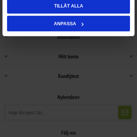
TILLÅT ALLA
ANPASSA
Information
Mitt konto
Kundtjänst
Nyhetsbrev
Följ oss