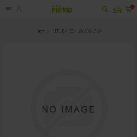
snowmobile
0
Hem
REPL BY 9DS#-150100-6303