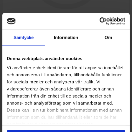
Samtycke
Information
Om
REPL BY 9DS#-150100-6303
Tillverkare:
CFMOTO
Denna webbplats använder cookies
Artikelnr:
9DS#-150100-6302
Vi använder enhetsidentifierare för att anpassa innehållet
och annonserna till användarna, tillhandahålla funktioner
för sociala medier och analysera vår trafik. Vi
6.576,00 kr
vidarebefordrar även sådana identifierare och annan
Lägg i önskelistan
Jämför denna produkt
information från din enhet till de sociala medier och
annons- och analysföretag som vi samarbetar med.
Beställningsvara, beräknad leveranstid (Kontakta
Dessa kan i sin tur kombinera informationen med annan
Onlinelager:
oss).
information som du har tillhandahållit eller som de har
Ej lagervara i butik
samlat in när du har använt deras tjänster.