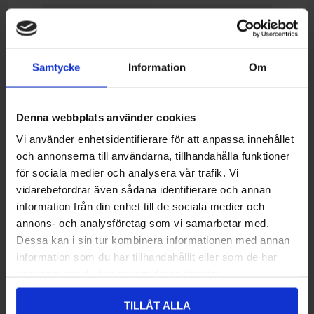
Lägg i önskelistan
Jämför denna produkt
Beställningsvara, beräknad leveranstid (Kontakta
Onlinelager:
oss).
Samtycke
Information
Om
Ej lagervara i butik
Denna webbplats använder cookies
Recensioner
Vi använder enhetsidentifierare för att anpassa innehållet
och annonserna till användarna, tillhandahålla funktioner
för sociala medier och analysera vår trafik. Vi
Du måste logga in/registrera dig för att kunna skriva recensioner
vidarebefordrar även sådana identifierare och annan
information från din enhet till de sociala medier och
Recensionens titel:
*
annons- och analysföretag som vi samarbetar med.
Dessa kan i sin tur kombinera informationen med annan
information som du har tillhandahållit eller som de har
Recensionstext:
samlat in när du har använt deras tjänster.
*
TILLÅT ALLA