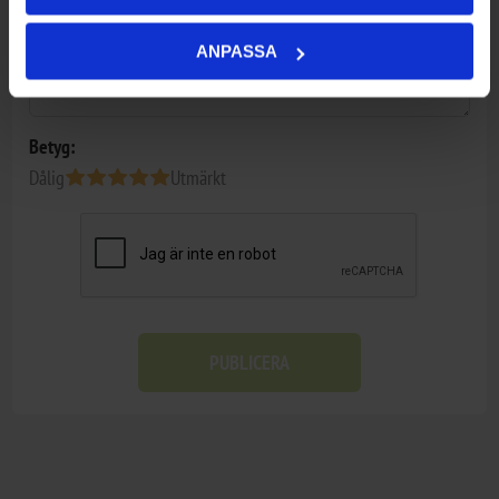
ANPASSA
Betyg:
Dålig
Utmärkt
PUBLICERA