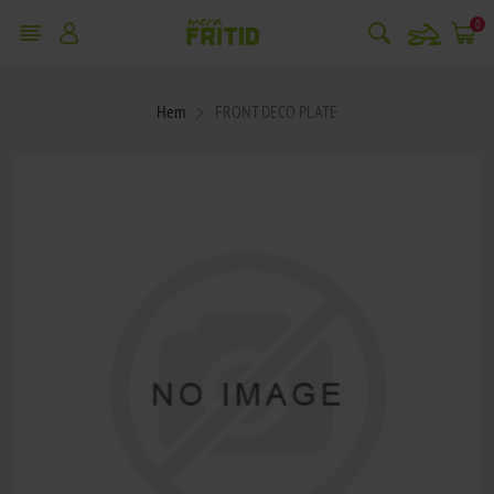
snowmobile
0
Hem
FRONT DECO PLATE