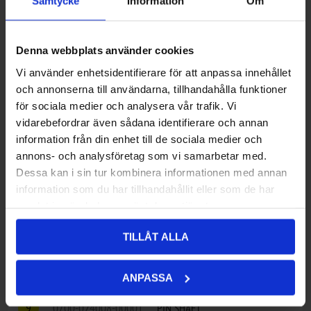
Samtycke
Information
Om
6
0GR0-023001
GASKET, CYLINDER BODY
32,00 kr
Denna webbplats använder cookies
Vi använder enhetsidentifierare för att anpassa innehållet
LÄGG I VARUKORG
och annonserna till användarna, tillhandahålla funktioner
för sociala medier och analysera vår trafik. Vi
7
0GR0-023300
UPPERGUIDE, CHAIN
vidarebefordrar även sådana identifierare och annan
information från din enhet till de sociala medier och
160,00 kr
annons- och analysföretag som vi samarbetar med.
LÄGG I VARUKORG
Dessa kan i sin tur kombinera informationen med annan
information som du har tillhandahållit eller som de har
samlat in när du har använt deras tjänster.
8
0GR0-023200
TENSION PLATE
300,00 kr
TILLÅT ALLA
LÄGG I VARUKORG
ANPASSA
9
0700-024008-00001
PIN SHAFT