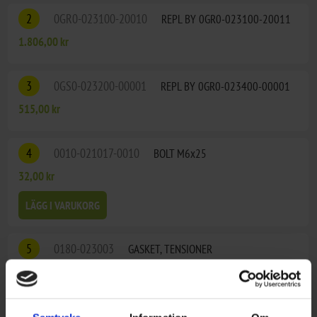
2
0GR0-023100-20010
REPL BY 0GR0-023100-20011
1.806,00 kr
3
0GS0-023200-00001
REPL BY 0GR0-023400-00001
515,00 kr
4
0010-021017-0010
BOLT M6x25
32,00 kr
LÄGG I VARUKORG
5
0180-023003
GASKET, TENSIONER
32,00 kr
LÄGG I VARUKORG