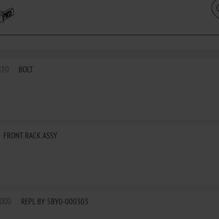
810
BOLT
FRONT RACK ASSY
000
REPL BY 5BY0-000303