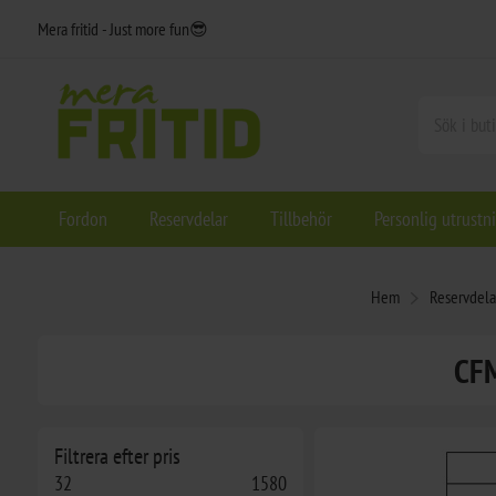
Mera fritid - Just more fun😎
Fordon
Reservdelar
Tillbehör
Personlig utrustn
Hem
Reservdela
CFM
Filtrera efter pris
32
1580