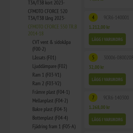
T3A/T3B kort 2023-
CFMOTO CFORCE 520
4
9CR6-140001
T3A/T3B lång 2023-
CFMOTO CFORCE 550 TR.B
1.212,00 kr
2014-18
LÄGG I VARUKORG
CVT vent & sidokåpa
(F00-2)
Låssats (F01)
5
30006-080020
Ljuddämpare (F02)
32,00 kr
Ram 1 (F03-V1)
LÄGG I VARUKORG
Ram 2 (F03-V2)
Främre plast (F04-1)
7
9CR6-140300
Mellanplast (F04-2)
1.268,00 kr
Bakre plast (F04-3)
Bottenplast (F04-4)
LÄGG I VARUKORG
Fjädring fram 1 (F05-A)