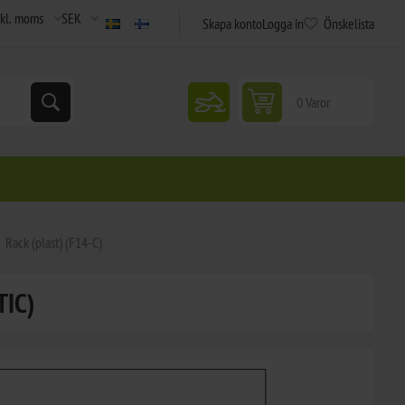
Skapa konto
Logga in
Önskelista
snowmobile
0 Varor
Rack (plast) (F14-C)
TIC)