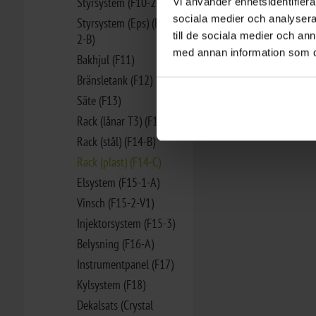
Styrsystem (F10-2-A)
Vi använder enhetsidentifierar
32,00 kr
sociala medier och analysera 
Styrsystem (Eps) (F10-
LÄGG I VARUKORG
till de sociala medier och a
2-B)
med annan information som du 
Bakhjul (F11)
Bränsletank (F12)
Säte (F13)
Rack (lånar T3) (F14-A)
Rack (stål) (F14-B)
Rack (plast) (F14-C)
Elsystem (F15-1-A)
Vinsch (F15-2-V1)
Injektorsystem (F15-3)
Belysning (F16-A)
Instrumentpanel (F17)
Kylsystem (F18)
Dekalsats (Crystal