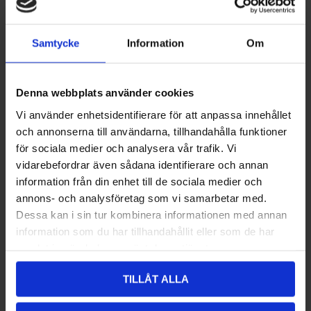
14
0GR0-051011
STEEL WASHER
Samtycke
Information
Om
280,00 kr
LÄGG I VARUKORG
Denna webbplats använder cookies
Vi använder enhetsidentifierare för att anpassa innehållet
15
0GR0-051009-10000
NYLON WASHER
och annonserna till användarna, tillhandahålla funktioner
för sociala medier och analysera vår trafik. Vi
280,00 kr
vidarebefordrar även sådana identifierare och annan
information från din enhet till de sociala medier och
LÄGG I VARUKORG
annons- och analysföretag som vi samarbetar med.
Dessa kan i sin tur kombinera informationen med annan
16
0GR0-051200-10011
PRIMARY TIGHT PULLEY ASSY
information som du har tillhandahållit eller som de har
5.843,00 kr
samlat in när du har använt deras tjänster.
LÄGG I VARUKORG
TILLÅT ALLA