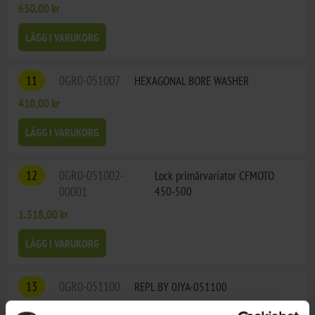
650,00 kr
LÄGG I VARUKORG
11
0GR0-051007
HEXAGONAL BORE WASHER
410,00 kr
LÄGG I VARUKORG
12
0GR0-051002-
Lock primärvariator CFMOTO
00001
450-500
1.518,00 kr
LÄGG I VARUKORG
13
0GR0-051100
REPL BY 0JYA-051100
2.417,00 kr