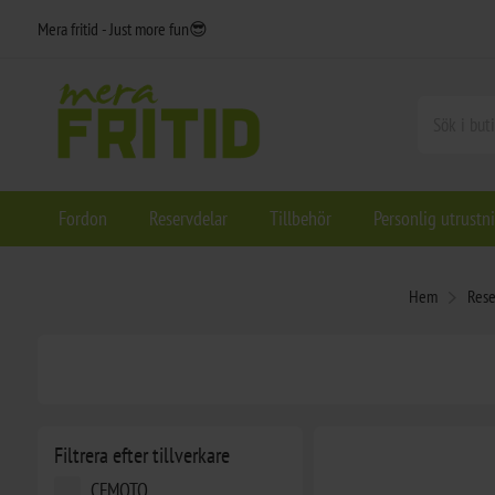
Mera fritid - Just more fun😎
Fordon
Reservdelar
Tillbehör
Personlig utrustn
Hem
Rese
Filtrera efter tillverkare
CFMOTO