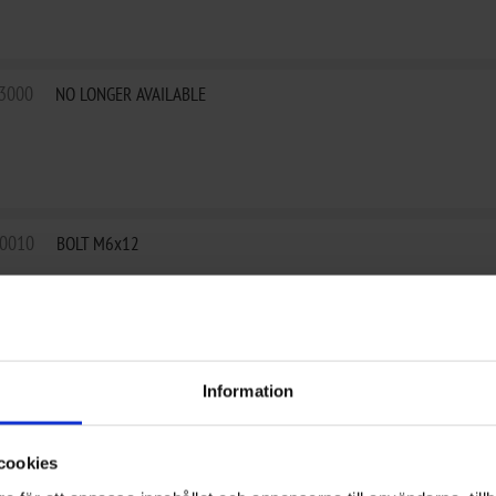
3000
NO LONGER AVAILABLE
-0010
BOLT M6x12
3000
BOLT
Information
cookies