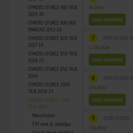
CFMOTO CFORCE 600 TR.B
44,00 kr
2019-20
LÄGG I VARUKORG
CFMOTO CFORCE 800 (X8)
ONROAD 2012-16
7
0JWV-013201-3
CFMOTO CFORCE 820 TR.B
2017-19
1.770,00 kr
CFMOTO CFORCE 850 TR.B
LÄGG I VARUKORG
2018-23
CFMOTO CFORCE 850 TR.B
2024-
8
0JWV-013003-3
CFMOTO CFORCE 1000
270,00 kr
TR.B 2018-23
CFMOTO CFORCE 1000
LÄGG I VARUKORG
TR.B 2024-
Motorfästen
9
018B-022810
CVT vent & sidokåpa
330,00 kr
Låssats (med växellås)