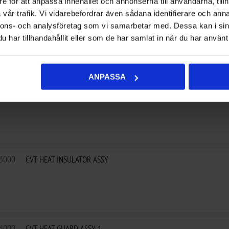
e för att anpassa innehållet och annonserna till användarna, tillh
vår trafik. Vi vidarebefordrar även sådana identifierare och anna
-0010
BOLT M6x16
nnons- och analysföretag som vi samarbetar med. Dessa kan i sin
har tillhandahållit eller som de har samlat in när du har använt 
ANPASSA
3000
CVT CASE ASSY
3000
CVT HEAT INSULATOR ASSY
3000
CVT HEAT GUARD ASSY 1