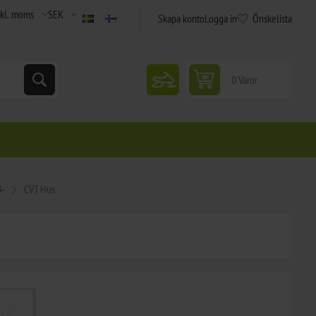
Skapa konto
Logga in
Önskelista
snowmobile
0 Varor
4-
CVT Hus