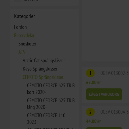
Kategorier
Fordon
Reservdelar
Snöskoter
ATV
Arctic Cat sprängskisser
Kayo Sprängskisser
1
0GSV-013002-3
CFMOTO Sprängskisser
68,00 kr
CFMOTO CFORCE 625 TR.B
kort 2020-
LÄGG I VARUKORG
CFMOTO CFORCE 625 TR.B
lång 2020-
2
0GSV-013004-3
CFMOTO CFORCE 110
44,00 kr
2023-