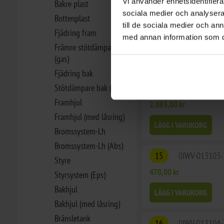
Vi använder enhetsidentifierar
Bakre plast
sociala medier och analysera 
Bottenplast
13
0010-090005
till de sociala medier och a
Fjädring fram
32,00 kr
med annan information som du 
Främre stötdämpare
LÄGG I VARUKORG
(gas)
Fjädring bak
Stötdämpare bak (gas)
14
0JWV-013100-
Framhjul
2.085,00 kr
Framhjul (med låsring)
LÄGG I VARUKORG
Bromssystem-Lh
Bromssystem-Lh (Abs)
15
0JWV-013103-
Styre
470,00 kr
Styrsystem (Eps)
Bakhjul
LÄGG I VARUKORG
Bakhjul (med låsring)
Bränsletank
16
0JWV-013104-