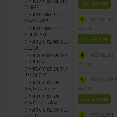
CFMOTO ZFORCE 550 T1A
LÄGG I VARUKORG
2018-22
CFMOTO UFORCE 600
3
0800-021103
T1A/T1B 2022-
CFMOTO UFORCE 800
32,00 kr
TR.B 2017-21
LÄGG I VARUKORG
CFMOTO ZFORCE 800 TR.B
2017-18
4
0800-021102
CFMOTO CFORCE 520 TR.B
kort 2017-22
32,00 kr
CFMOTO CFORCE 520 TR.B
lång 2017-22
5
0JWV-013202-6
CFMOTO CFORCE 520
56,00 kr
T3A/T3B kort 2023-
CFMOTO CFORCE 520
LÄGG I VARUKORG
T3A/T3B lång 2023-
CFMOTO CFORCE 550 TR.B
6
0700-012701
2014-18