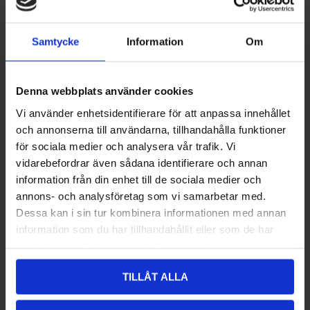
13
6AQV-100100-6003
HANDLEBAR PIPE
884,00 kr
Samtycke
Information
Om
LÄGG I VARUKORG
Denna webbplats använder cookies
14
30105-040030410
SCREW
Vi använder enhetsidentifierare för att anpassa innehållet
och annonserna till användarna, tillhandahålla funktioner
32,00 kr
för sociala medier och analysera vår trafik. Vi
vidarebefordrar även sådana identifierare och annan
LÄGG I VARUKORG
information från din enhet till de sociala medier och
annons- och analysföretag som vi samarbetar med.
15
6WWV-050009-5000
SCREW M8x25
Dessa kan i sin tur kombinera informationen med annan
32,00 kr
information som du har tillhandahållit eller som de har
samlat in när du har använt deras tjänster.
LÄGG I VARUKORG
TILLÅT ALLA
16
6WWV-050003-5000-10
PRESS COVER, HANDLEBAR