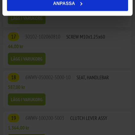
ANPASSA
270,00 kr
LÄGG I VARUKORG
17
30102-102060810
SCREW M10x1.25x60
44,00 kr
LÄGG I VARUKORG
18
6WWV-050002-5000-10
SEAT, HANDLEBAR
587,00 kr
LÄGG I VARUKORG
19
6WWV-100200-5003
CLUTCH LEVER ASSY
1.364,00 kr