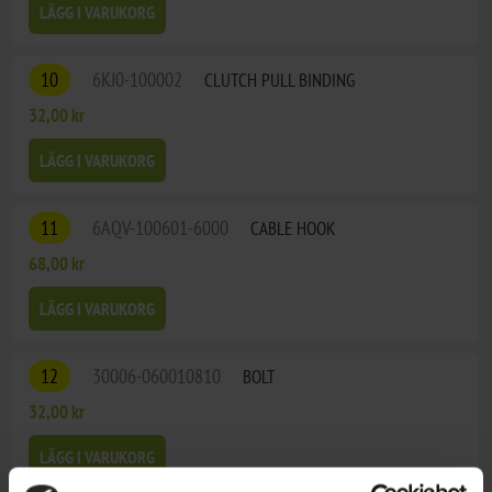
LÄGG I VARUKORG
10
6KJ0-100002
CLUTCH PULL BINDING
32,00 kr
LÄGG I VARUKORG
11
6AQV-100601-6000
CABLE HOOK
68,00 kr
LÄGG I VARUKORG
12
30006-060010810
BOLT
32,00 kr
LÄGG I VARUKORG