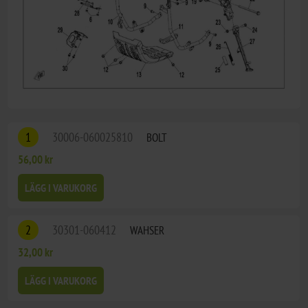
1
30006-060025810
BOLT
56,00 kr
LÄGG I VARUKORG
2
30301-060412
WAHSER
32,00 kr
LÄGG I VARUKORG