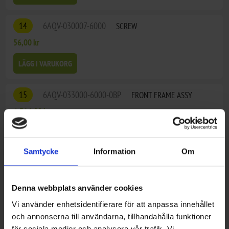
14
6AQV-030007-6000
SCREW
56,00 kr
LÄGG I VARUKORG
15
6AQV-033000-6000-0BP
FRONT FRAME ASSY
6.316,00 kr
LÄGG I VARUKORG
Samtycke
Information
Om
16
6AQV-030004-1000
BUSHING, ENGINE
68,00 kr
Denna webbplats använder cookies
LÄGG I VARUKORG
Vi använder enhetsidentifierare för att anpassa innehållet
och annonserna till användarna, tillhandahålla funktioner
för sociala medier och analysera vår trafik. Vi