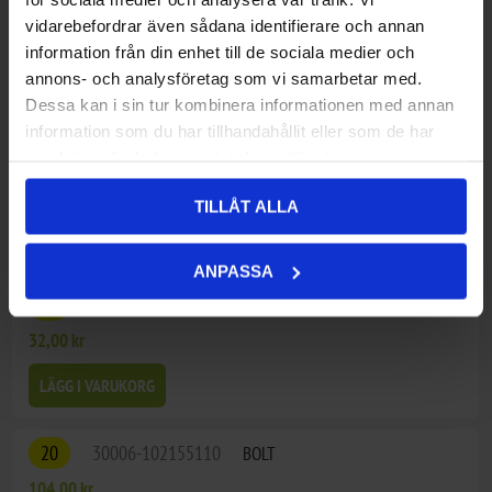
17
6L30-030091
BOLT M10x60
vidarebefordrar även sådana identifierare och annan
68,00 kr
information från din enhet till de sociala medier och
annons- och analysföretag som vi samarbetar med.
LÄGG I VARUKORG
Dessa kan i sin tur kombinera informationen med annan
information som du har tillhandahållit eller som de har
18
6WWV-030023-5000
NORDLOCK_WASHER_M10
samlat in när du har använt deras tjänster.
92,00 kr
TILLÅT ALLA
LÄGG I VARUKORG
ANPASSA
19
30204-102110
NUT
32,00 kr
LÄGG I VARUKORG
20
30006-102155110
BOLT
104,00 kr