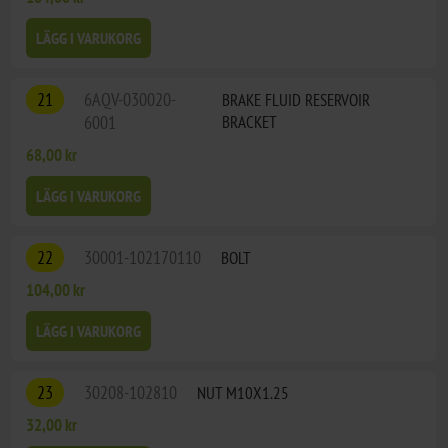
LÄGG I VARUKORG
21
6AQV-030020-
BRAKE FLUID RESERVOIR
6001
BRACKET
68,00 kr
LÄGG I VARUKORG
22
30001-102170110
BOLT
104,00 kr
LÄGG I VARUKORG
23
30208-102810
NUT M10X1.25
32,00 kr