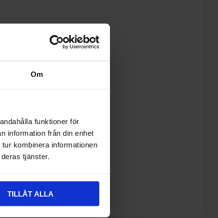
enna produkt
Om
 leveranstid (Kontakta oss).
andahålla funktioner för
n information från din enhet
 tur kombinera informationen
deras tjänster.
TILLÅT ALLA