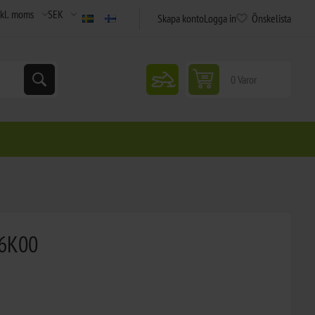
Skapa konto
Logga in
Önskelista
snowmobile
0 Varor
-6K00