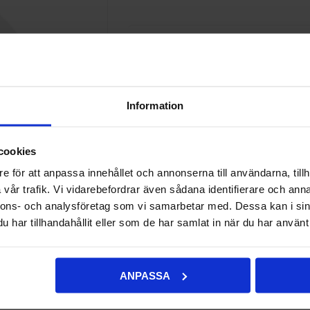
370,00 kr
Lägg i önskelistan
Jämför d
Information
Onlinelager:
Beställningsvara, beräknad
Ej lagervara i butik
cookies
e för att anpassa innehållet och annonserna till användarna, tillh
vår trafik. Vi vidarebefordrar även sådana identifierare och anna
nnons- och analysföretag som vi samarbetar med. Dessa kan i sin
har tillhandahållit eller som de har samlat in när du har använt 
ANPASSA