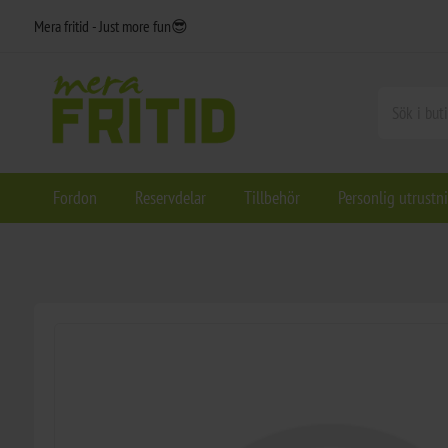
Mera fritid - Just more fun😎
Fordon
Reservdelar
Tillbehör
Personlig utrustn