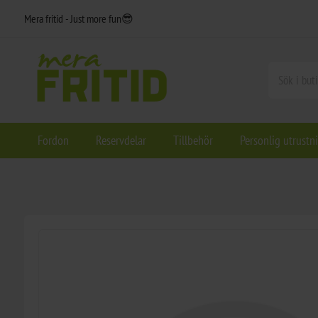
Mera fritid - Just more fun😎
Fordon
Reservdelar
Tillbehör
Personlig utrustn