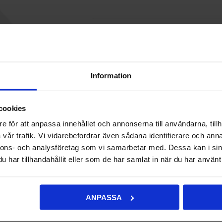
844,00 kr
LÄGG I VARUKORG
Information
Lägg i önskelistan
Jämför d
cookies
Onlinelager:
Beställningsvara, beräknad
e för att anpassa innehållet och annonserna till användarna, tillh
Ej lagervara i butik
vår trafik. Vi vidarebefordrar även sådana identifierare och anna
nnons- och analysföretag som vi samarbetar med. Dessa kan i sin
har tillhandahållit eller som de har samlat in när du har använt 
ANPASSA