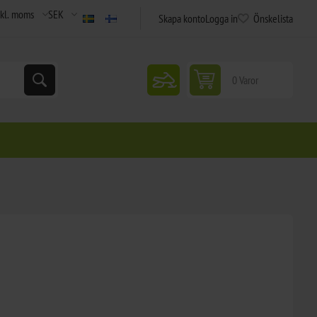
Skapa konto
Logga in
Önskelista
snowmobile
0 Varor