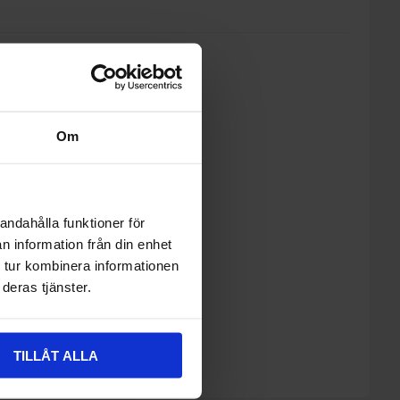
Om
enna produkt
 leveranstid (Kontakta oss).
andahålla funktioner för
n information från din enhet
 tur kombinera informationen
deras tjänster.
TILLÅT ALLA