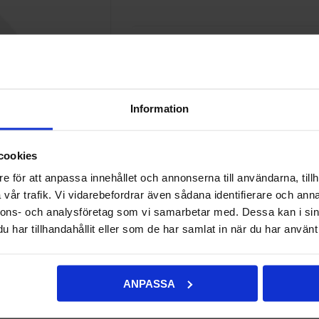
92,00 kr
LÄGG I VARUKORG
Information
Lägg i önskelistan
Jämför d
cookies
Onlinelager:
Beställningsvara, beräknad
e för att anpassa innehållet och annonserna till användarna, tillh
Ej lagervara i butik
vår trafik. Vi vidarebefordrar även sådana identifierare och anna
nnons- och analysföretag som vi samarbetar med. Dessa kan i sin
har tillhandahållit eller som de har samlat in när du har använt 
ANPASSA