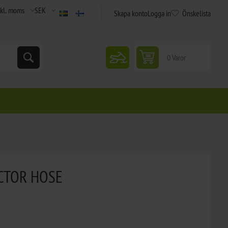
Skapa konto
Logga in
Önskelista
snowmobile
0 Varor
ECTOR HOSE