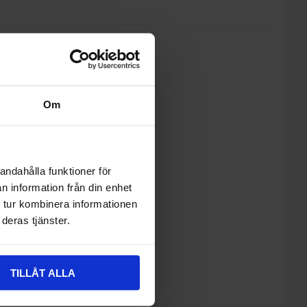
Om
enna produkt
 leveranstid (Kontakta oss).
andahålla funktioner för
n information från din enhet
 tur kombinera informationen
deras tjänster.
TILLÅT ALLA