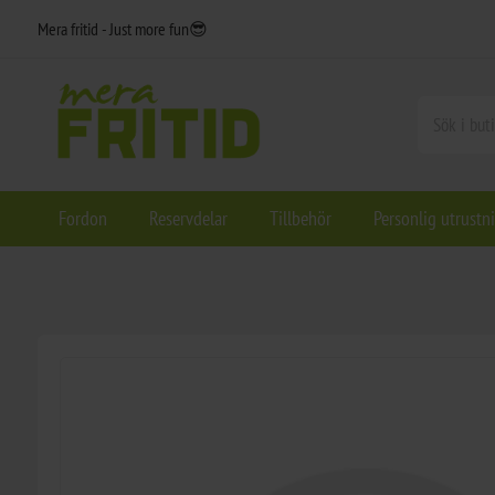
Mera fritid - Just more fun😎
Fordon
Reservdelar
Tillbehör
Personlig utrustn